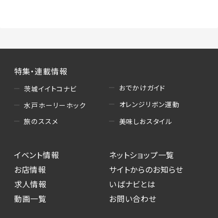
（3）情報掲載・広告に関するお問い合わせへの
対応
・お問い合わせに関する返答、及び当社の各種サ
ービスのご提案、情報提供、広告配信
（4）キャンペーンのお申込み
特集・連載情報
・読者プレゼント、アンケート等、当サービスが実
施するキャンペーンの抽選、当選者への連絡及
おでかけガイド
茨城イイトコナビ
び発送 ・ユーザーの趣向や属性情報等の分析
オレンジリボン運動
水戸ホーリーホック
（5）広告主への問い合わせ・応募等への対応
美味しおスタイル
旅のススメ
・本サービスを通じて広告主に送信したお問い
合わせの内容確認、返答
イベント情報
ネットショップ一覧
・本サービスを通じて求人広告に応募した際の
選考に関する連絡
お店情報
サイトからのお知らせ
・本サービスを通じて店舗への来店予約を登録
求人情報
いばナビとは
した際の内容確認、返答
動画一覧
お問い合わせ