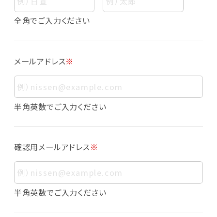
個人情報
個人情報とは、お客様個人に関する情報であっ
全角でご入力ください
て、当該情報を構成する氏名、住所、電話番号、
メールアドレス、生年月日、写真その他の記述等
により、お客様個人を特定できるものをいいま
メールアドレス
※
す。また、その情報のみでは識別できない場合で
も、他の情報と容易に照合することで、結果的に
お客様個人を識別できるものも個人情報に含ま
れます。
半角英数でご入力ください
個人情報の利用目的について
本サービスにおける個人情報の利用目的は以
確認用メールアドレス
※
下の通りであり、これらの目的達成の範囲を超
えてお客様の個人情報を利用することはありま
せん。
・会員登録者の個人認証
半角英数でご入力ください
・会員ポイントプログラムの運営
・各種お申込みや、お問い合わせへの対応