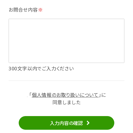
・利用規約等で禁じている不正行為等の確認
お問合せ内容
※
・メールマガジンの配信
・本サービスに関する規約等の変更の通知
・本サービスの改善、新サービスの開発等に役立
てるため
（1）いばナビ会員登録
・会員登録者の個人認証、本人確認
・会員ポイントプログラムの運営
・投稿したクチコミ情報、写真の本サービスへの
300文字以内でご入力ください
掲載
・メールマガジン、お知らせ、広告等の配信
・本サービスに関する規約等の変更の通知
「
個人情報のお取り扱いについて
」に
（2）ユーザーからのお問い合わせへの対応
同意しました
・ユーザーからのご意見、情報提供、お問い合わ
せの内容確認、返答
入力内容の確認
・当サービスの品質改善