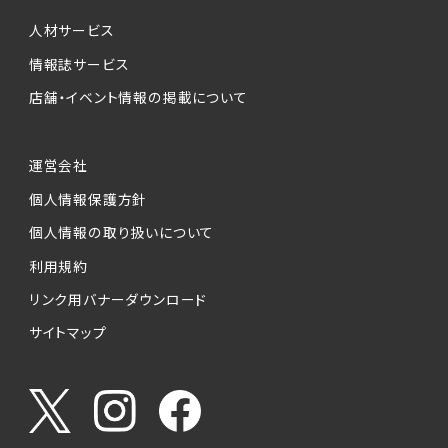
個人情報提供の任意性について
本サービスが収集する個人情報は、ご本人の意
人材サービス
思により任意でご提供いただくものですが、各サ
情報誌サービス
ービスの実施にあたりそれぞれ必要となる項目
店舗・イベント情報の掲載について
を入力いただかない場合は、各々のサービスを
ご利用できない場合があります。
運営会社
個人情報の第三者への提供について
個人情報保護方針
当社は、以下の提供先に対して個人情報を提供
します。
個人情報の取り扱いについて
利用規約
(1)お客様が求人応募フォームより個人情報を
送信した事業主（広告主）への提供
リンク用バナーダウンロード
・提供の目的
サイトマップ
お客様が求職活動・応募等を行った企業による
お客様に対する採用・選考活動およびそれに伴
うやりとり・情報提供（採否・合否の検討を含み
ます）
・提供する個人情報の項目