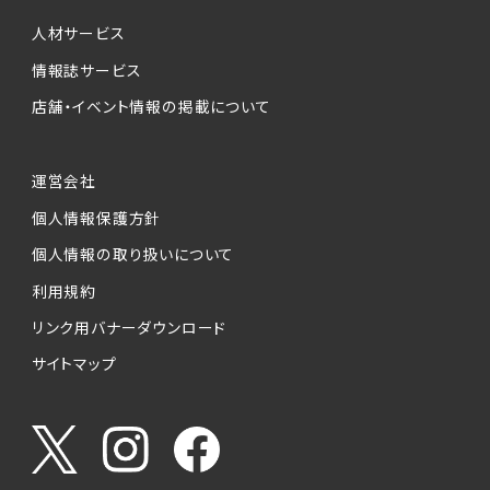
個人情報提供の任意性について
本サービスが収集する個人情報は、ご本人の意
人材サービス
思により任意でご提供いただくものですが、各サ
情報誌サービス
ービスの実施にあたりそれぞれ必要となる項目
店舗・イベント情報の掲載について
を入力いただかない場合は、各々のサービスを
ご利用できない場合があります。
運営会社
個人情報の第三者への提供について
個人情報保護方針
当社は、以下の提供先に対して個人情報を提供
します。
個人情報の取り扱いについて
利用規約
(1)お客様が求人応募フォームより個人情報を
送信した事業主（広告主）への提供
リンク用バナーダウンロード
・提供の目的
サイトマップ
お客様が求職活動・応募等を行った企業による
お客様に対する採用・選考活動およびそれに伴
うやりとり・情報提供（採否・合否の検討を含み
ます）
・提供する個人情報の項目