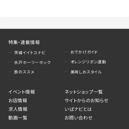
（3）情報掲載・広告に関するお問い合わせへの
対応
・お問い合わせに関する返答、及び当社の各種サ
ービスのご提案、情報提供、広告配信
（4）キャンペーンのお申込み
特集・連載情報
・読者プレゼント、アンケート等、当サービスが実
施するキャンペーンの抽選、当選者への連絡及
おでかけガイド
茨城イイトコナビ
び発送 ・ユーザーの趣向や属性情報等の分析
オレンジリボン運動
水戸ホーリーホック
（5）広告主への問い合わせ・応募等への対応
美味しおスタイル
旅のススメ
・本サービスを通じて広告主に送信したお問い
合わせの内容確認、返答
イベント情報
ネットショップ一覧
・本サービスを通じて求人広告に応募した際の
選考に関する連絡
お店情報
サイトからのお知らせ
・本サービスを通じて店舗への来店予約を登録
求人情報
いばナビとは
した際の内容確認、返答
動画一覧
お問い合わせ