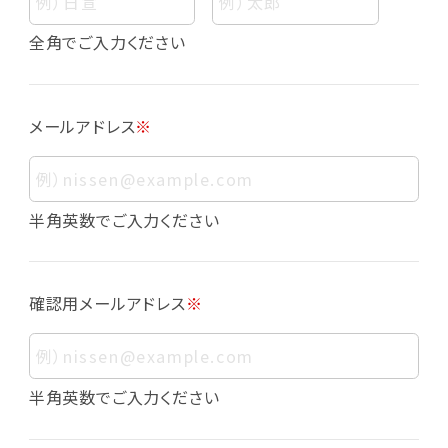
個人情報
個人情報とは、お客様個人に関する情報であっ
全角でご入力ください
て、当該情報を構成する氏名、住所、電話番号、
メールアドレス、生年月日、写真その他の記述等
により、お客様個人を特定できるものをいいま
メールアドレス
※
す。また、その情報のみでは識別できない場合で
も、他の情報と容易に照合することで、結果的に
お客様個人を識別できるものも個人情報に含ま
れます。
半角英数でご入力ください
個人情報の利用目的について
本サービスにおける個人情報の利用目的は以
確認用メールアドレス
※
下の通りであり、これらの目的達成の範囲を超
えてお客様の個人情報を利用することはありま
せん。
・会員登録者の個人認証
半角英数でご入力ください
・会員ポイントプログラムの運営
・各種お申込みや、お問い合わせへの対応