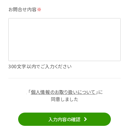
・利用規約等で禁じている不正行為等の確認
お問合せ内容
※
・メールマガジンの配信
・本サービスに関する規約等の変更の通知
・本サービスの改善、新サービスの開発等に役立
てるため
（1）いばナビ会員登録
・会員登録者の個人認証、本人確認
・会員ポイントプログラムの運営
・投稿したクチコミ情報、写真の本サービスへの
300文字以内でご入力ください
掲載
・メールマガジン、お知らせ、広告等の配信
・本サービスに関する規約等の変更の通知
「
個人情報のお取り扱いについて
」に
（2）ユーザーからのお問い合わせへの対応
同意しました
・ユーザーからのご意見、情報提供、お問い合わ
せの内容確認、返答
入力内容の確認
・当サービスの品質改善