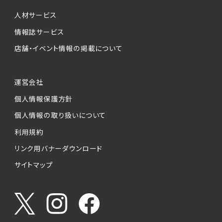
個人情報提供の任意性について
本サービスが収集する個人情報は、ご本人の意
人材サービス
思により任意でご提供いただくものですが、各サ
情報誌サービス
ービスの実施にあたりそれぞれ必要となる項目
店舗・イベント情報の掲載について
を入力いただかない場合は、各々のサービスを
ご利用できない場合があります。
運営会社
個人情報の第三者への提供について
個人情報保護方針
当社は、以下の提供先に対して個人情報を提供
します。
個人情報の取り扱いについて
利用規約
(1)お客様が求人応募フォームより個人情報を
送信した事業主（広告主）への提供
リンク用バナーダウンロード
・提供の目的
サイトマップ
お客様が求職活動・応募等を行った企業による
お客様に対する採用・選考活動およびそれに伴
うやりとり・情報提供（採否・合否の検討を含み
ます）
・提供する個人情報の項目