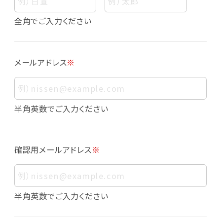
個人情報
個人情報とは、お客様個人に関する情報であっ
全角でご入力ください
て、当該情報を構成する氏名、住所、電話番号、
メールアドレス、生年月日、写真その他の記述等
により、お客様個人を特定できるものをいいま
メールアドレス
※
す。また、その情報のみでは識別できない場合で
も、他の情報と容易に照合することで、結果的に
お客様個人を識別できるものも個人情報に含ま
れます。
半角英数でご入力ください
個人情報の利用目的について
本サービスにおける個人情報の利用目的は以
確認用メールアドレス
※
下の通りであり、これらの目的達成の範囲を超
えてお客様の個人情報を利用することはありま
せん。
・会員登録者の個人認証
半角英数でご入力ください
・会員ポイントプログラムの運営
・各種お申込みや、お問い合わせへの対応