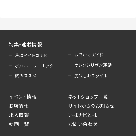
（3）情報掲載・広告に関するお問い合わせへの
対応
・お問い合わせに関する返答、及び当社の各種サ
ービスのご提案、情報提供、広告配信
（4）キャンペーンのお申込み
特集・連載情報
・読者プレゼント、アンケート等、当サービスが実
施するキャンペーンの抽選、当選者への連絡及
おでかけガイド
茨城イイトコナビ
び発送 ・ユーザーの趣向や属性情報等の分析
オレンジリボン運動
水戸ホーリーホック
（5）広告主への問い合わせ・応募等への対応
美味しおスタイル
旅のススメ
・本サービスを通じて広告主に送信したお問い
合わせの内容確認、返答
イベント情報
ネットショップ一覧
・本サービスを通じて求人広告に応募した際の
選考に関する連絡
お店情報
サイトからのお知らせ
・本サービスを通じて店舗への来店予約を登録
求人情報
いばナビとは
した際の内容確認、返答
動画一覧
お問い合わせ