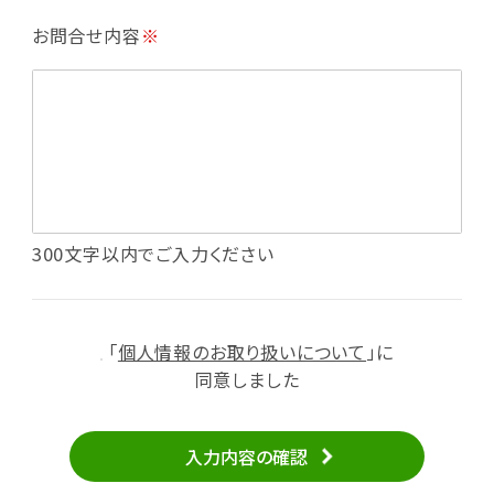
・利用規約等で禁じている不正行為等の確認
お問合せ内容
※
・メールマガジンの配信
・本サービスに関する規約等の変更の通知
・本サービスの改善、新サービスの開発等に役立
てるため
（1）いばナビ会員登録
・会員登録者の個人認証、本人確認
・会員ポイントプログラムの運営
・投稿したクチコミ情報、写真の本サービスへの
300文字以内でご入力ください
掲載
・メールマガジン、お知らせ、広告等の配信
・本サービスに関する規約等の変更の通知
「
個人情報のお取り扱いについて
」に
（2）ユーザーからのお問い合わせへの対応
同意しました
・ユーザーからのご意見、情報提供、お問い合わ
せの内容確認、返答
入力内容の確認
・当サービスの品質改善