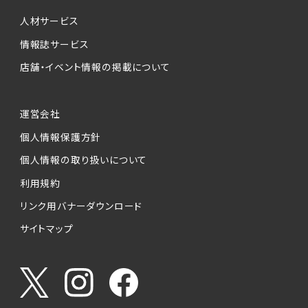
個人情報提供の任意性について
本サービスが収集する個人情報は、ご本人の意
人材サービス
思により任意でご提供いただくものですが、各サ
情報誌サービス
ービスの実施にあたりそれぞれ必要となる項目
店舗・イベント情報の掲載について
を入力いただかない場合は、各々のサービスを
ご利用できない場合があります。
運営会社
個人情報の第三者への提供について
個人情報保護方針
当社は、以下の提供先に対して個人情報を提供
します。
個人情報の取り扱いについて
利用規約
(1)お客様が求人応募フォームより個人情報を
送信した事業主（広告主）への提供
リンク用バナーダウンロード
・提供の目的
サイトマップ
お客様が求職活動・応募等を行った企業による
お客様に対する採用・選考活動およびそれに伴
うやりとり・情報提供（採否・合否の検討を含み
ます）
・提供する個人情報の項目