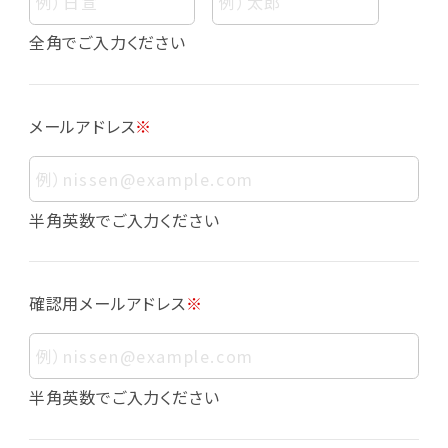
個人情報
個人情報とは、お客様個人に関する情報であっ
全角でご入力ください
て、当該情報を構成する氏名、住所、電話番号、
メールアドレス、生年月日、写真その他の記述等
により、お客様個人を特定できるものをいいま
メールアドレス
※
す。また、その情報のみでは識別できない場合で
も、他の情報と容易に照合することで、結果的に
お客様個人を識別できるものも個人情報に含ま
れます。
半角英数でご入力ください
個人情報の利用目的について
本サービスにおける個人情報の利用目的は以
確認用メールアドレス
※
下の通りであり、これらの目的達成の範囲を超
えてお客様の個人情報を利用することはありま
せん。
・会員登録者の個人認証
半角英数でご入力ください
・会員ポイントプログラムの運営
・各種お申込みや、お問い合わせへの対応