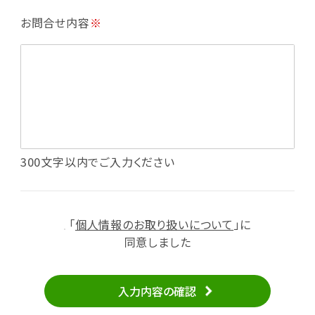
・利用規約等で禁じている不正行為等の確認
お問合せ内容
※
・メールマガジンの配信
・本サービスに関する規約等の変更の通知
・本サービスの改善、新サービスの開発等に役立
てるため
（1）いばナビ会員登録
・会員登録者の個人認証、本人確認
・会員ポイントプログラムの運営
・投稿したクチコミ情報、写真の本サービスへの
300文字以内でご入力ください
掲載
・メールマガジン、お知らせ、広告等の配信
・本サービスに関する規約等の変更の通知
「
個人情報のお取り扱いについて
」に
（2）ユーザーからのお問い合わせへの対応
同意しました
・ユーザーからのご意見、情報提供、お問い合わ
せの内容確認、返答
入力内容の確認
・当サービスの品質改善