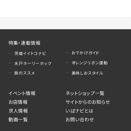
（3）情報掲載・広告に関するお問い合わせへの
対応
・お問い合わせに関する返答、及び当社の各種サ
ービスのご提案、情報提供、広告配信
（4）キャンペーンのお申込み
特集・連載情報
・読者プレゼント、アンケート等、当サービスが実
施するキャンペーンの抽選、当選者への連絡及
おでかけガイド
茨城イイトコナビ
び発送 ・ユーザーの趣向や属性情報等の分析
オレンジリボン運動
水戸ホーリーホック
（5）広告主への問い合わせ・応募等への対応
美味しおスタイル
旅のススメ
・本サービスを通じて広告主に送信したお問い
合わせの内容確認、返答
イベント情報
ネットショップ一覧
・本サービスを通じて求人広告に応募した際の
選考に関する連絡
お店情報
サイトからのお知らせ
・本サービスを通じて店舗への来店予約を登録
求人情報
いばナビとは
した際の内容確認、返答
動画一覧
お問い合わせ