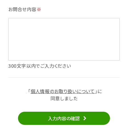
・利用規約等で禁じている不正行為等の確認
お問合せ内容
※
・メールマガジンの配信
・本サービスに関する規約等の変更の通知
・本サービスの改善、新サービスの開発等に役立
てるため
（1）いばナビ会員登録
・会員登録者の個人認証、本人確認
・会員ポイントプログラムの運営
・投稿したクチコミ情報、写真の本サービスへの
300文字以内でご入力ください
掲載
・メールマガジン、お知らせ、広告等の配信
・本サービスに関する規約等の変更の通知
「
個人情報のお取り扱いについて
」に
（2）ユーザーからのお問い合わせへの対応
同意しました
・ユーザーからのご意見、情報提供、お問い合わ
せの内容確認、返答
入力内容の確認
・当サービスの品質改善