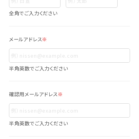
個人情報
個人情報とは、お客様個人に関する情報であっ
全角でご入力ください
て、当該情報を構成する氏名、住所、電話番号、
メールアドレス、生年月日、写真その他の記述等
により、お客様個人を特定できるものをいいま
メールアドレス
※
す。また、その情報のみでは識別できない場合で
も、他の情報と容易に照合することで、結果的に
お客様個人を識別できるものも個人情報に含ま
れます。
半角英数でご入力ください
個人情報の利用目的について
本サービスにおける個人情報の利用目的は以
確認用メールアドレス
※
下の通りであり、これらの目的達成の範囲を超
えてお客様の個人情報を利用することはありま
せん。
・会員登録者の個人認証
半角英数でご入力ください
・会員ポイントプログラムの運営
・各種お申込みや、お問い合わせへの対応