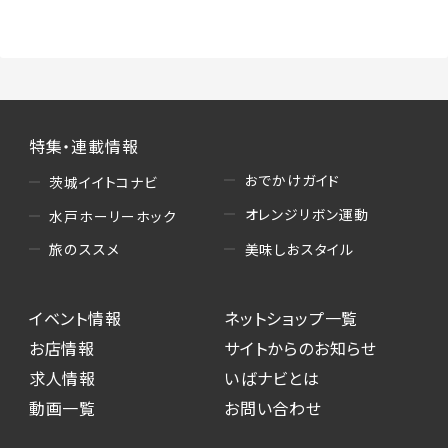
（3）情報掲載・広告に関するお問い合わせへの
対応
・お問い合わせに関する返答、及び当社の各種サ
ービスのご提案、情報提供、広告配信
（4）キャンペーンのお申込み
特集・連載情報
・読者プレゼント、アンケート等、当サービスが実
施するキャンペーンの抽選、当選者への連絡及
おでかけガイド
茨城イイトコナビ
び発送 ・ユーザーの趣向や属性情報等の分析
オレンジリボン運動
水戸ホーリーホック
（5）広告主への問い合わせ・応募等への対応
美味しおスタイル
旅のススメ
・本サービスを通じて広告主に送信したお問い
合わせの内容確認、返答
イベント情報
ネットショップ一覧
・本サービスを通じて求人広告に応募した際の
選考に関する連絡
お店情報
サイトからのお知らせ
・本サービスを通じて店舗への来店予約を登録
求人情報
いばナビとは
した際の内容確認、返答
動画一覧
お問い合わせ