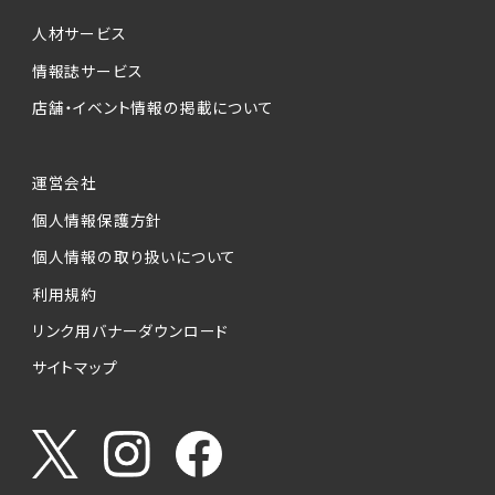
個人情報提供の任意性について
本サービスが収集する個人情報は、ご本人の意
人材サービス
思により任意でご提供いただくものですが、各サ
情報誌サービス
ービスの実施にあたりそれぞれ必要となる項目
店舗・イベント情報の掲載について
を入力いただかない場合は、各々のサービスを
ご利用できない場合があります。
運営会社
個人情報の第三者への提供について
個人情報保護方針
当社は、以下の提供先に対して個人情報を提供
します。
個人情報の取り扱いについて
利用規約
(1)お客様が求人応募フォームより個人情報を
送信した事業主（広告主）への提供
リンク用バナーダウンロード
・提供の目的
サイトマップ
お客様が求職活動・応募等を行った企業による
お客様に対する採用・選考活動およびそれに伴
うやりとり・情報提供（採否・合否の検討を含み
ます）
・提供する個人情報の項目