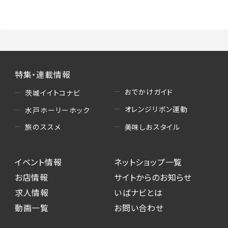
（3）情報掲載・広告に関するお問い合わせへの
対応
・お問い合わせに関する返答、及び当社の各種サ
ービスのご提案、情報提供、広告配信
（4）キャンペーンのお申込み
特集・連載情報
・読者プレゼント、アンケート等、当サービスが実
施するキャンペーンの抽選、当選者への連絡及
おでかけガイド
茨城イイトコナビ
び発送 ・ユーザーの趣向や属性情報等の分析
オレンジリボン運動
水戸ホーリーホック
（5）広告主への問い合わせ・応募等への対応
美味しおスタイル
旅のススメ
・本サービスを通じて広告主に送信したお問い
合わせの内容確認、返答
イベント情報
ネットショップ一覧
・本サービスを通じて求人広告に応募した際の
選考に関する連絡
お店情報
サイトからのお知らせ
・本サービスを通じて店舗への来店予約を登録
求人情報
いばナビとは
した際の内容確認、返答
動画一覧
お問い合わせ