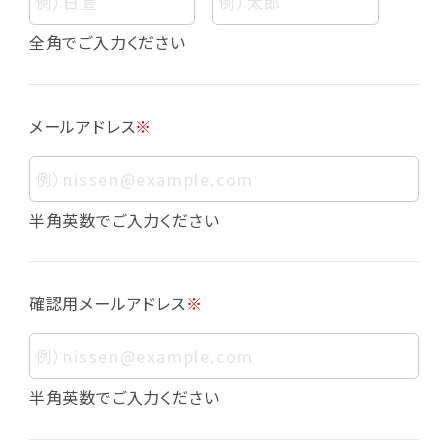
個人情報
個人情報とは、お客様個人に関する情報であっ
全角でご入力ください
て、当該情報を構成する氏名、住所、電話番号、
メールアドレス、生年月日、写真その他の記述等
により、お客様個人を特定できるものをいいま
メールアドレス
※
す。また、その情報のみでは識別できない場合で
も、他の情報と容易に照合することで、結果的に
お客様個人を識別できるものも個人情報に含ま
れます。
半角英数でご入力ください
個人情報の利用目的について
本サービスにおける個人情報の利用目的は以
確認用メールアドレス
※
下の通りであり、これらの目的達成の範囲を超
えてお客様の個人情報を利用することはありま
せん。
・会員登録者の個人認証
半角英数でご入力ください
・会員ポイントプログラムの運営
・各種お申込みや、お問い合わせへの対応