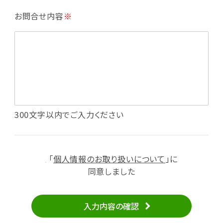
・利用規約等で禁じている不正行為等の確認
お問合せ内容
※
・メールマガジンの配信
・本サービスに関する規約等の変更の通知
・本サービスの改善、新サービスの開発等に役立
てるため
（1）いばナビ会員登録
・会員登録者の個人認証、本人確認
・会員ポイントプログラムの運営
・投稿したクチコミ情報、写真の本サービスへの
300文字以内でご入力ください
掲載
・メールマガジン、お知らせ、広告等の配信
・本サービスに関する規約等の変更の通知
「
個人情報のお取り扱いについて
」に
（2）ユーザーからのお問い合わせへの対応
同意しました
・ユーザーからのご意見、情報提供、お問い合わ
せの内容確認、返答
入力内容の確認
・当サービスの品質改善