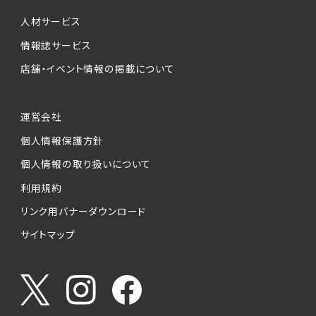
個人情報提供の任意性について
本サービスが収集する個人情報は、ご本人の意
人材サービス
思により任意でご提供いただくものですが、各サ
情報誌サービス
ービスの実施にあたりそれぞれ必要となる項目
店舗・イベント情報の掲載について
を入力いただかない場合は、各々のサービスを
ご利用できない場合があります。
運営会社
個人情報の第三者への提供について
個人情報保護方針
当社は、以下の提供先に対して個人情報を提供
します。
個人情報の取り扱いについて
利用規約
(1)お客様が求人応募フォームより個人情報を
送信した事業主（広告主）への提供
リンク用バナーダウンロード
・提供の目的
サイトマップ
お客様が求職活動・応募等を行った企業による
お客様に対する採用・選考活動およびそれに伴
うやりとり・情報提供（採否・合否の検討を含み
ます）
・提供する個人情報の項目