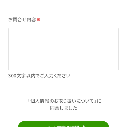
・各種お申込みや、お問い合わせへの対応
・利用規約等で禁じている不正行為等の確認
お問合せ内容
※
・メールマガジンの配信
・本サービスに関する規約等の変更の通知
・本サービスの改善、新サービスの開発等に役立
てるため
（1）いばナビ会員登録
・会員登録者の個人認証、本人確認
・会員ポイントプログラムの運営
・投稿したクチコミ情報、写真の本サービスへの
300文字以内でご入力ください
掲載
・メールマガジン、お知らせ、広告等の配信
・本サービスに関する規約等の変更の通知
「
個人情報のお取り扱いについて
」に
（2）ユーザーからのお問い合わせへの対応
同意しました
・ユーザーからのご意見、情報提供、お問い合わ
せの内容確認、返答