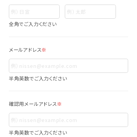
個人情報
個人情報とは、お客様個人に関する情報であっ
全角でご入力ください
て、当該情報を構成する氏名、住所、電話番号、
メールアドレス、生年月日、写真その他の記述等
により、お客様個人を特定できるものをいいま
メールアドレス
※
す。また、その情報のみでは識別できない場合で
も、他の情報と容易に照合することで、結果的に
お客様個人を識別できるものも個人情報に含ま
れます。
半角英数でご入力ください
個人情報の利用目的について
本サービスにおける個人情報の利用目的は以
確認用メールアドレス
※
下の通りであり、これらの目的達成の範囲を超
えてお客様の個人情報を利用することはありま
せん。
・会員登録者の個人認証
半角英数でご入力ください
・会員ポイントプログラムの運営