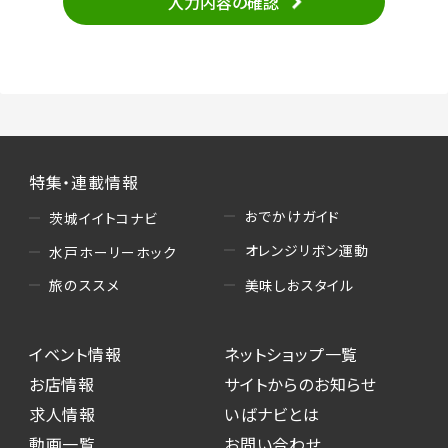
入力内容の確認
・当サービスの品質改善
（3）情報掲載・広告に関するお問い合わせへの
対応
・お問い合わせに関する返答、及び当社の各種サ
ービスのご提案、情報提供、広告配信
（4）キャンペーンのお申込み
特集・連載情報
・読者プレゼント、アンケート等、当サービスが実
施するキャンペーンの抽選、当選者への連絡及
おでかけガイド
茨城イイトコナビ
び発送 ・ユーザーの趣向や属性情報等の分析
オレンジリボン運動
水戸ホーリーホック
（5）広告主への問い合わせ・応募等への対応
美味しおスタイル
旅のススメ
・本サービスを通じて広告主に送信したお問い
合わせの内容確認、返答
イベント情報
ネットショップ一覧
・本サービスを通じて求人広告に応募した際の
選考に関する連絡
お店情報
サイトからのお知らせ
・本サービスを通じて店舗への来店予約を登録
求人情報
いばナビとは
した際の内容確認、返答
動画一覧
お問い合わせ