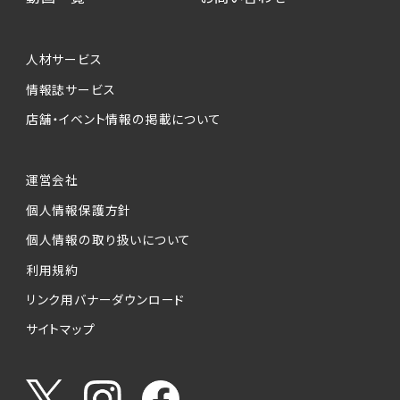
個人情報提供の任意性について
本サービスが収集する個人情報は、ご本人の意
人材サービス
思により任意でご提供いただくものですが、各サ
情報誌サービス
ービスの実施にあたりそれぞれ必要となる項目
店舗・イベント情報の掲載について
を入力いただかない場合は、各々のサービスを
ご利用できない場合があります。
運営会社
個人情報の第三者への提供について
個人情報保護方針
当社は、以下の提供先に対して個人情報を提供
します。
個人情報の取り扱いについて
利用規約
(1)お客様が求人応募フォームより個人情報を
送信した事業主（広告主）への提供
リンク用バナーダウンロード
・提供の目的
サイトマップ
お客様が求職活動・応募等を行った企業による
お客様に対する採用・選考活動およびそれに伴
うやりとり・情報提供（採否・合否の検討を含み