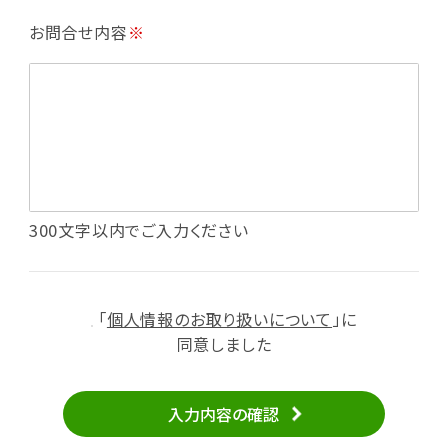
・利用規約等で禁じている不正行為等の確認
お問合せ内容
※
・メールマガジンの配信
・本サービスに関する規約等の変更の通知
・本サービスの改善、新サービスの開発等に役立
てるため
（1）いばナビ会員登録
・会員登録者の個人認証、本人確認
・会員ポイントプログラムの運営
・投稿したクチコミ情報、写真の本サービスへの
300文字以内でご入力ください
掲載
・メールマガジン、お知らせ、広告等の配信
・本サービスに関する規約等の変更の通知
「
個人情報のお取り扱いについて
」に
（2）ユーザーからのお問い合わせへの対応
同意しました
・ユーザーからのご意見、情報提供、お問い合わ
せの内容確認、返答
入力内容の確認
・当サービスの品質改善