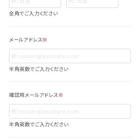
個人情報
個人情報とは、お客様個人に関する情報であっ
全角でご入力ください
て、当該情報を構成する氏名、住所、電話番号、
メールアドレス、生年月日、写真その他の記述等
により、お客様個人を特定できるものをいいま
メールアドレス
※
す。また、その情報のみでは識別できない場合で
も、他の情報と容易に照合することで、結果的に
お客様個人を識別できるものも個人情報に含ま
れます。
半角英数でご入力ください
個人情報の利用目的について
本サービスにおける個人情報の利用目的は以
確認用メールアドレス
※
下の通りであり、これらの目的達成の範囲を超
えてお客様の個人情報を利用することはありま
せん。
・会員登録者の個人認証
半角英数でご入力ください
・会員ポイントプログラムの運営
・各種お申込みや、お問い合わせへの対応