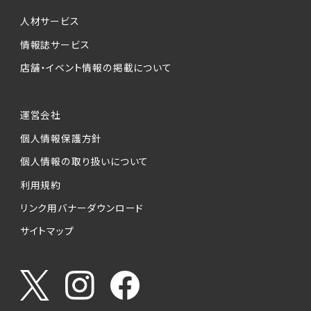
個人情報提供の任意性について
本サービスが収集する個人情報は、ご本人の意
人材サービス
思により任意でご提供いただくものですが、各サ
情報誌サービス
ービスの実施にあたりそれぞれ必要となる項目
店舗・イベント情報の掲載について
を入力いただかない場合は、各々のサービスを
ご利用できない場合があります。
運営会社
個人情報の第三者への提供について
個人情報保護方針
当社は、以下の提供先に対して個人情報を提供
します。
個人情報の取り扱いについて
利用規約
(1)お客様が求人応募フォームより個人情報を
送信した事業主（広告主）への提供
リンク用バナーダウンロード
・提供の目的
サイトマップ
お客様が求職活動・応募等を行った企業による
お客様に対する採用・選考活動およびそれに伴
うやりとり・情報提供（採否・合否の検討を含み
ます）
・提供する個人情報の項目