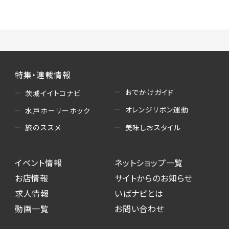
（3）情報掲載・広告に関するお問い合わせへの
対応
・お問い合わせに関する返答、及び当社の各種サ
ービスのご提案、情報提供、広告配信
（4）キャンペーンのお申込み
特集・連載情報
・読者プレゼント、アンケート等、当サービスが実
施するキャンペーンの抽選、当選者への連絡及
おでかけガイド
茨城イイトコナビ
び発送 ・ユーザーの趣向や属性情報等の分析
オレンジリボン運動
水戸ホーリーホック
（5）広告主への問い合わせ・応募等への対応
美味しおスタイル
旅のススメ
・本サービスを通じて広告主に送信したお問い
合わせの内容確認、返答
イベント情報
ネットショップ一覧
・本サービスを通じて求人広告に応募した際の
選考に関する連絡
お店情報
サイトからのお知らせ
・本サービスを通じて店舗への来店予約を登録
求人情報
いばナビとは
した際の内容確認、返答
動画一覧
お問い合わせ