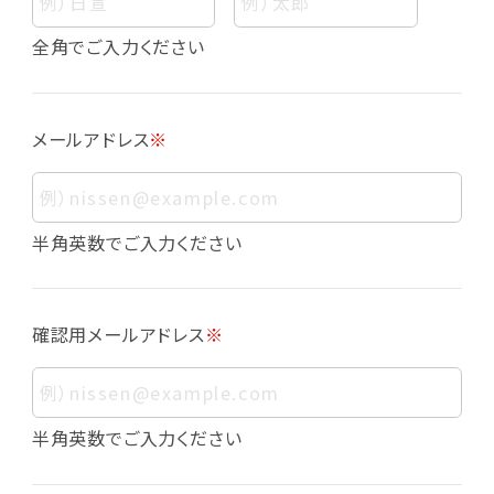
個人情報
個人情報とは、お客様個人に関する情報であっ
全角でご入力ください
て、当該情報を構成する氏名、住所、電話番号、
メールアドレス、生年月日、写真その他の記述等
により、お客様個人を特定できるものをいいま
メールアドレス
※
す。また、その情報のみでは識別できない場合で
も、他の情報と容易に照合することで、結果的に
お客様個人を識別できるものも個人情報に含ま
れます。
半角英数でご入力ください
個人情報の利用目的について
本サービスにおける個人情報の利用目的は以
確認用メールアドレス
※
下の通りであり、これらの目的達成の範囲を超
えてお客様の個人情報を利用することはありま
せん。
・会員登録者の個人認証
半角英数でご入力ください
・会員ポイントプログラムの運営
・各種お申込みや、お問い合わせへの対応