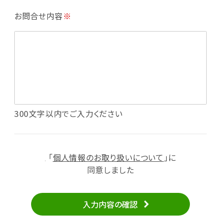
・利用規約等で禁じている不正行為等の確認
お問合せ内容
※
・メールマガジンの配信
・本サービスに関する規約等の変更の通知
・本サービスの改善、新サービスの開発等に役立
てるため
（1）いばナビ会員登録
・会員登録者の個人認証、本人確認
・会員ポイントプログラムの運営
・投稿したクチコミ情報、写真の本サービスへの
300文字以内でご入力ください
掲載
・メールマガジン、お知らせ、広告等の配信
・本サービスに関する規約等の変更の通知
「
個人情報のお取り扱いについて
」に
（2）ユーザーからのお問い合わせへの対応
同意しました
・ユーザーからのご意見、情報提供、お問い合わ
せの内容確認、返答
入力内容の確認
・当サービスの品質改善