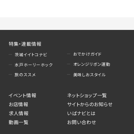
（3）情報掲載・広告に関するお問い合わせへの
対応
・お問い合わせに関する返答、及び当社の各種サ
ービスのご提案、情報提供、広告配信
（4）キャンペーンのお申込み
特集・連載情報
・読者プレゼント、アンケート等、当サービスが実
施するキャンペーンの抽選、当選者への連絡及
おでかけガイド
茨城イイトコナビ
び発送 ・ユーザーの趣向や属性情報等の分析
オレンジリボン運動
水戸ホーリーホック
（5）広告主への問い合わせ・応募等への対応
美味しおスタイル
旅のススメ
・本サービスを通じて広告主に送信したお問い
合わせの内容確認、返答
イベント情報
ネットショップ一覧
・本サービスを通じて求人広告に応募した際の
選考に関する連絡
お店情報
サイトからのお知らせ
・本サービスを通じて店舗への来店予約を登録
求人情報
いばナビとは
した際の内容確認、返答
動画一覧
お問い合わせ