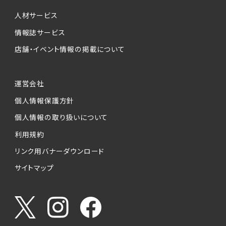
個人情報提供の任意性について
本サービスが収集する個人情報は、ご本人の意
人材サービス
思により任意でご提供いただくものですが、各サ
情報誌サービス
ービスの実施にあたりそれぞれ必要となる項目
店舗・イベント情報の掲載について
を入力いただかない場合は、各々のサービスを
ご利用できない場合があります。
運営会社
個人情報の第三者への提供について
個人情報保護方針
当社は、以下の提供先に対して個人情報を提供
します。
個人情報の取り扱いについて
利用規約
(1)お客様が求人応募フォームより個人情報を
送信した事業主（広告主）への提供
リンク用バナーダウンロード
・提供の目的
サイトマップ
お客様が求職活動・応募等を行った企業による
お客様に対する採用・選考活動およびそれに伴
うやりとり・情報提供（採否・合否の検討を含み
ます）
・提供する個人情報の項目