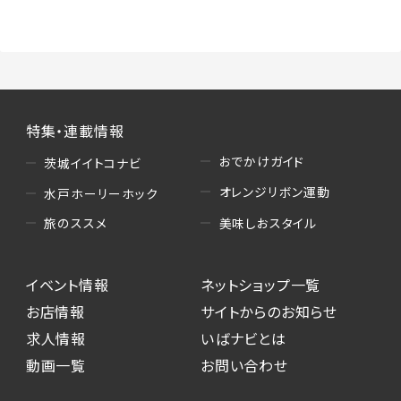
（3）情報掲載・広告に関するお問い合わせへの
対応
・お問い合わせに関する返答、及び当社の各種サ
ービスのご提案、情報提供、広告配信
（4）キャンペーンのお申込み
特集・連載情報
・読者プレゼント、アンケート等、当サービスが実
施するキャンペーンの抽選、当選者への連絡及
おでかけガイド
茨城イイトコナビ
び発送 ・ユーザーの趣向や属性情報等の分析
オレンジリボン運動
水戸ホーリーホック
（5）広告主への問い合わせ・応募等への対応
美味しおスタイル
旅のススメ
・本サービスを通じて広告主に送信したお問い
合わせの内容確認、返答
イベント情報
ネットショップ一覧
・本サービスを通じて求人広告に応募した際の
選考に関する連絡
お店情報
サイトからのお知らせ
・本サービスを通じて店舗への来店予約を登録
求人情報
いばナビとは
した際の内容確認、返答
動画一覧
お問い合わせ