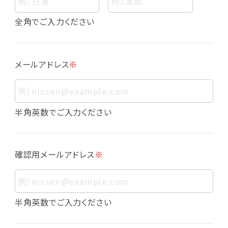
個人情報
個人情報とは、お客様個人に関する情報であっ
全角でご入力ください
て、当該情報を構成する氏名、住所、電話番号、
メールアドレス、生年月日、写真その他の記述等
により、お客様個人を特定できるものをいいま
メールアドレス
※
す。また、その情報のみでは識別できない場合で
も、他の情報と容易に照合することで、結果的に
お客様個人を識別できるものも個人情報に含ま
れます。
半角英数でご入力ください
個人情報の利用目的について
本サービスにおける個人情報の利用目的は以
確認用メールアドレス
※
下の通りであり、これらの目的達成の範囲を超
えてお客様の個人情報を利用することはありま
せん。
・会員登録者の個人認証
半角英数でご入力ください
・会員ポイントプログラムの運営
・各種お申込みや、お問い合わせへの対応