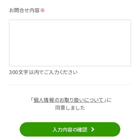
・利用規約等で禁じている不正行為等の確認
お問合せ内容
※
・メールマガジンの配信
・本サービスに関する規約等の変更の通知
・本サービスの改善、新サービスの開発等に役立
てるため
（1）いばナビ会員登録
・会員登録者の個人認証、本人確認
・会員ポイントプログラムの運営
・投稿したクチコミ情報、写真の本サービスへの
300文字以内でご入力ください
掲載
・メールマガジン、お知らせ、広告等の配信
・本サービスに関する規約等の変更の通知
「
個人情報のお取り扱いについて
」に
（2）ユーザーからのお問い合わせへの対応
同意しました
・ユーザーからのご意見、情報提供、お問い合わ
せの内容確認、返答
入力内容の確認
・当サービスの品質改善