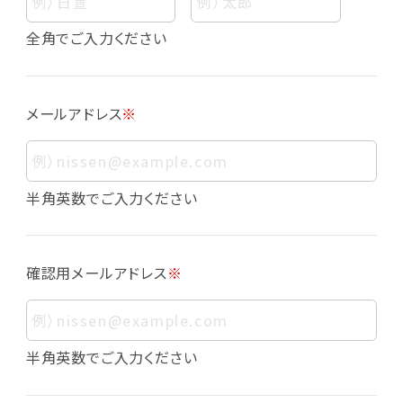
個人情報
個人情報とは、お客様個人に関する情報であっ
全角でご入力ください
て、当該情報を構成する氏名、住所、電話番号、
メールアドレス、生年月日、写真その他の記述等
により、お客様個人を特定できるものをいいま
メールアドレス
※
す。また、その情報のみでは識別できない場合で
も、他の情報と容易に照合することで、結果的に
お客様個人を識別できるものも個人情報に含ま
れます。
半角英数でご入力ください
個人情報の利用目的について
本サービスにおける個人情報の利用目的は以
確認用メールアドレス
※
下の通りであり、これらの目的達成の範囲を超
えてお客様の個人情報を利用することはありま
せん。
・会員登録者の個人認証
半角英数でご入力ください
・会員ポイントプログラムの運営
・各種お申込みや、お問い合わせへの対応