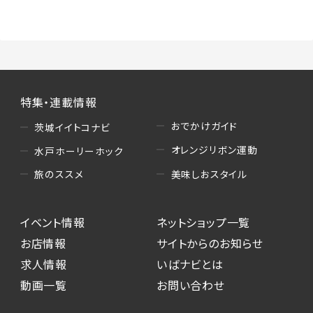
（3）情報掲載・広告に関するお問い合わせへの
対応
・お問い合わせに関する返答、及び当社の各種サ
ービスのご提案、情報提供、広告配信
（4）キャンペーンのお申込み
特集・連載情報
・読者プレゼント、アンケート等、当サービスが実
施するキャンペーンの抽選、当選者への連絡及
おでかけガイド
茨城イイトコナビ
び発送 ・ユーザーの趣向や属性情報等の分析
オレンジリボン運動
水戸ホーリーホック
（5）広告主への問い合わせ・応募等への対応
美味しおスタイル
旅のススメ
・本サービスを通じて広告主に送信したお問い
合わせの内容確認、返答
イベント情報
ネットショップ一覧
・本サービスを通じて求人広告に応募した際の
選考に関する連絡
お店情報
サイトからのお知らせ
・本サービスを通じて店舗への来店予約を登録
求人情報
いばナビとは
した際の内容確認、返答
動画一覧
お問い合わせ