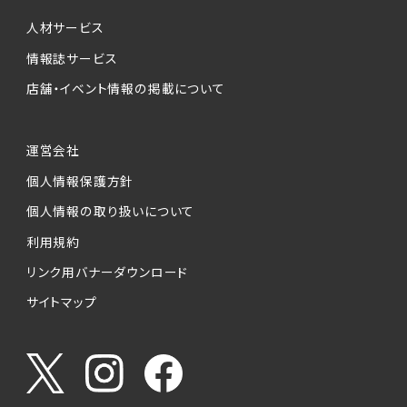
個人情報提供の任意性について
本サービスが収集する個人情報は、ご本人の意
人材サービス
思により任意でご提供いただくものですが、各サ
情報誌サービス
ービスの実施にあたりそれぞれ必要となる項目
店舗・イベント情報の掲載について
を入力いただかない場合は、各々のサービスを
ご利用できない場合があります。
運営会社
個人情報の第三者への提供について
個人情報保護方針
当社は、以下の提供先に対して個人情報を提供
します。
個人情報の取り扱いについて
利用規約
(1)お客様が求人応募フォームより個人情報を
送信した事業主（広告主）への提供
リンク用バナーダウンロード
・提供の目的
サイトマップ
お客様が求職活動・応募等を行った企業による
お客様に対する採用・選考活動およびそれに伴
うやりとり・情報提供（採否・合否の検討を含み
ます）
・提供する個人情報の項目