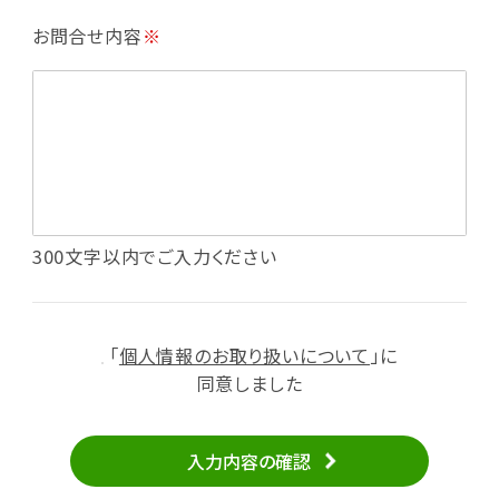
・利用規約等で禁じている不正行為等の確認
お問合せ内容
※
・メールマガジンの配信
・本サービスに関する規約等の変更の通知
・本サービスの改善、新サービスの開発等に役立
てるため
（1）いばナビ会員登録
・会員登録者の個人認証、本人確認
・会員ポイントプログラムの運営
・投稿したクチコミ情報、写真の本サービスへの
300文字以内でご入力ください
掲載
・メールマガジン、お知らせ、広告等の配信
・本サービスに関する規約等の変更の通知
「
個人情報のお取り扱いについて
」に
（2）ユーザーからのお問い合わせへの対応
同意しました
・ユーザーからのご意見、情報提供、お問い合わ
せの内容確認、返答
入力内容の確認
・当サービスの品質改善