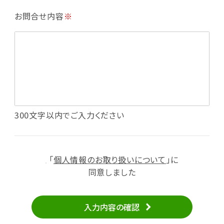
・利用規約等で禁じている不正行為等の確認
お問合せ内容
※
・メールマガジンの配信
・本サービスに関する規約等の変更の通知
・本サービスの改善、新サービスの開発等に役立
てるため
（1）いばナビ会員登録
・会員登録者の個人認証、本人確認
・会員ポイントプログラムの運営
・投稿したクチコミ情報、写真の本サービスへの
300文字以内でご入力ください
掲載
・メールマガジン、お知らせ、広告等の配信
・本サービスに関する規約等の変更の通知
「
個人情報のお取り扱いについて
」に
（2）ユーザーからのお問い合わせへの対応
同意しました
・ユーザーからのご意見、情報提供、お問い合わ
せの内容確認、返答
入力内容の確認
・当サービスの品質改善