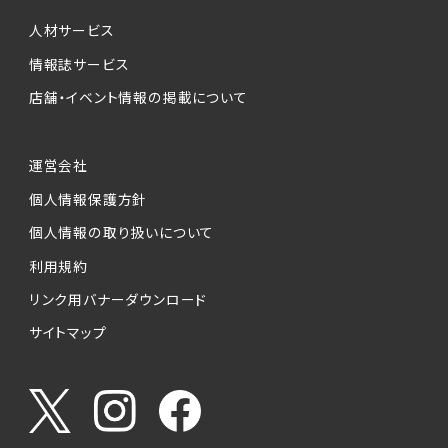
個人情報提供の任意性について
本サービスが収集する個人情報は、ご本人の意
人材サービス
思により任意でご提供いただくものですが、各サ
情報誌サービス
ービスの実施にあたりそれぞれ必要となる項目
店舗・イベント情報の掲載について
を入力いただかない場合は、各々のサービスを
ご利用できない場合があります。
運営会社
個人情報の第三者への提供について
個人情報保護方針
当社は、以下の提供先に対して個人情報を提供
します。
個人情報の取り扱いについて
利用規約
(1)お客様が求人応募フォームより個人情報を
送信した事業主（広告主）への提供
リンク用バナーダウンロード
・提供の目的
サイトマップ
お客様が求職活動・応募等を行った企業による
お客様に対する採用・選考活動およびそれに伴
うやりとり・情報提供（採否・合否の検討を含み
ます）
・提供する個人情報の項目