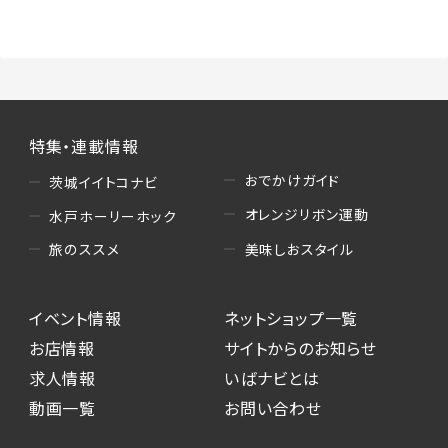
（3）情報掲載・広告に関するお問い合わせへの
対応
・お問い合わせに関する返答、及び当社の各種サ
ービスのご提案、情報提供、広告配信
（4）キャンペーンのお申込み
特集・連載情報
・読者プレゼント、アンケート等、当サービスが実
施するキャンペーンの抽選、当選者への連絡及
おでかけガイド
茨城イイトコナビ
び発送 ・ユーザーの趣向や属性情報等の分析
オレンジリボン運動
水戸ホーリーホック
（5）広告主への問い合わせ・応募等への対応
美味しおスタイル
旅のススメ
・本サービスを通じて広告主に送信したお問い
合わせの内容確認、返答
イベント情報
ネットショップ一覧
・本サービスを通じて求人広告に応募した際の
選考に関する連絡
お店情報
サイトからのお知らせ
・本サービスを通じて店舗への来店予約を登録
求人情報
いばナビとは
した際の内容確認、返答
動画一覧
お問い合わせ