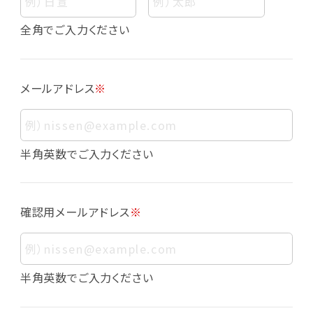
個人情報
個人情報とは、お客様個人に関する情報であっ
全角でご入力ください
て、当該情報を構成する氏名、住所、電話番号、
メールアドレス、生年月日、写真その他の記述等
により、お客様個人を特定できるものをいいま
メールアドレス
※
す。また、その情報のみでは識別できない場合で
も、他の情報と容易に照合することで、結果的に
お客様個人を識別できるものも個人情報に含ま
れます。
半角英数でご入力ください
個人情報の利用目的について
本サービスにおける個人情報の利用目的は以
確認用メールアドレス
※
下の通りであり、これらの目的達成の範囲を超
えてお客様の個人情報を利用することはありま
せん。
・会員登録者の個人認証
半角英数でご入力ください
・会員ポイントプログラムの運営
・各種お申込みや、お問い合わせへの対応