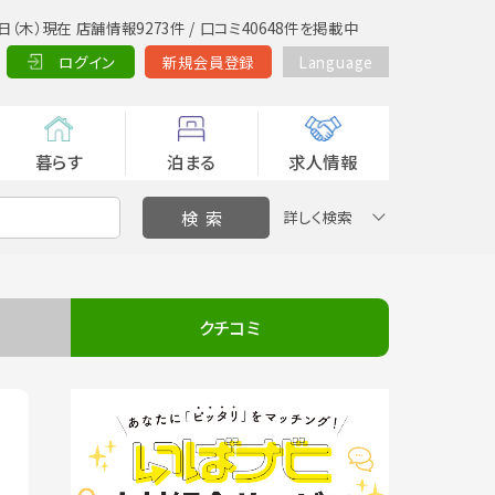
日（木）現在 店舗情報9273件 / 口コミ40648件を掲載中
ログイン
新規会員登録
Language
暮らす
泊まる
求人情報
詳しく検索
クチコミ