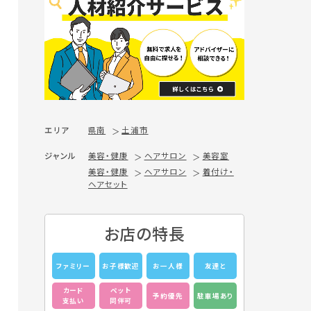
エリア
県南
土浦市
ジャンル
美容・健康
ヘアサロン
美容室
美容・健康
ヘアサロン
着付け・
ヘアセット
お店の特長
ファミリー
お子様歓迎
お一人様
友達と
カード
ペット
予約優先
駐車場あり
支払い
同伴可