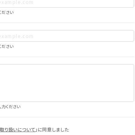
、お客様個人を特定できるものをいいます。また、その情報のみで
に照合することで、結果的にお客様個人を識別できるものも個
ください
は以下の通りであり、これらの目的達成の範囲を超えてお客様の
ください
確認
知
に役立てるため
入力ください
スへの掲載
取り扱いについて
」に
同意しました