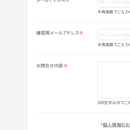
ス、生年月日、写真その他の記述等により
は識別できない場合でも、他の情報と容易
半角英数でご入力
人情報に含まれます。
個人情報の利用目的について
確認用メールアドレス
※
本サービスにおける個人情報の利用目的
個人情報を利用することはありません。
半角英数でご入力
・会員登録者の個人認証
・会員ポイントプログラムの運営
・各種お申込みや、お問い合わせへの対応
お問合せ内容
※
・利用規約等で禁じている不正行為等の
・メールマガジンの配信
・本サービスに関する規約等の変更の通
・本サービスの改善、新サービスの開発等
（1）いばナビ会員登録
300文字以内でご
・会員登録者の個人認証、本人確認
・会員ポイントプログラムの運営
・投稿したクチコミ情報、写真の本サービ
「
個人情報のお