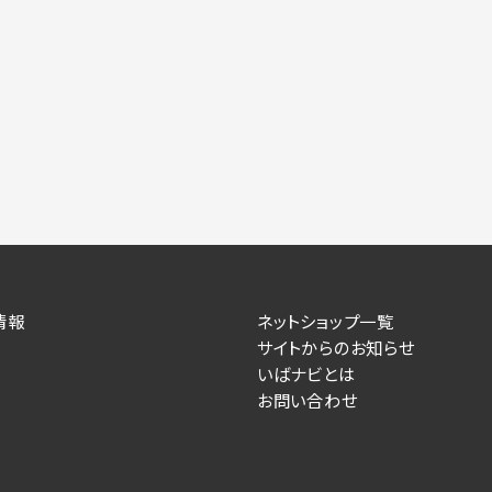
力いただかない場合は、各々のサービスをご利用できない場合が
提供します。
情報を送信した事業主（広告主）への提供
によるお客様に対する採用・選考活動およびそれに伴うやりと
す）
住所、電話番号、メールアドレス、応募理由
情報
ネットショップ一覧
が提供する事業主専用の管理画面に表示）
サイトからのお知らせ
いばナビとは
人情報を送信した事業主（広告主）への提供
お問い合わせ
るお客様に対するサービス提供、およびその履行に伴うお客様