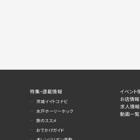
施にあたりそれぞれ必要となる項目を入
あります。
個人情報の第三者への提供について
当社は、以下の提供先に対して個人情報を
(1)お客様が求人応募フォームより個人
・提供の目的
お客様が求職活動・応募等を行った企業
り・情報提供（採否・合否の検討を含みま
・提供する個人情報の項目
求人応募フォームより直接取得した氏名、
・提供の手段又は方法
特集・連載情報
イベント
書面もしくは電磁的な方法（本サービス
お店情報
茨城イイトコナビ
求人情報
(2)お客様がネット予約フォームより個
水戸ホーリーホック
動画一覧
・提供の目的
旅のススメ
お客様が予約申し込みを行った店舗によ
おでかけガイド
への連絡・情報提供
・提供する個人情報の項目
オレンジリボン運動