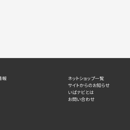
力いただかない場合は、各々のサービスをご利用できない場合が
提供します。
情報を送信した事業主（広告主）への提供
によるお客様に対する採用・選考活動およびそれに伴うやりと
す）
住所、電話番号、メールアドレス、応募理由
情報
ネットショップ一覧
サイトからのお知らせ
が提供する事業主専用の管理画面に表示）
いばナビとは
お問い合わせ
人情報を送信した事業主（広告主）への提供
るお客様に対するサービス提供、およびその履行に伴うお客様