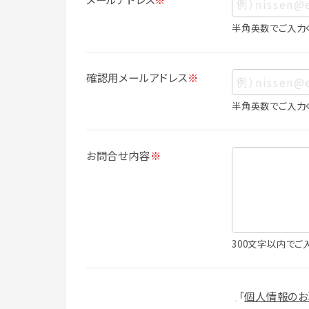
ス、生年月日、写真その他の記述等により
は識別できない場合でも、他の情報と容易
半角英数でご入力
人情報に含まれます。
個人情報の利用目的について
確認用メールアドレス
※
本サービスにおける個人情報の利用目的
個人情報を利用することはありません。
半角英数でご入力
・会員登録者の個人認証
・会員ポイントプログラムの運営
・各種お申込みや、お問い合わせへの対応
お問合せ内容
※
・利用規約等で禁じている不正行為等の
・メールマガジンの配信
・本サービスに関する規約等の変更の通
・本サービスの改善、新サービスの開発等
（1）いばナビ会員登録
300文字以内でご
・会員登録者の個人認証、本人確認
・会員ポイントプログラムの運営
・投稿したクチコミ情報、写真の本サービ
「
個人情報のお