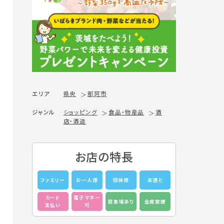
エリア
県央
那珂市
ジャンル
ショッピング
食品・物産品
酒
店・酒造
お店の特長
ファミリー
お一人様
団体様
友達と
カード
電子マネー
駐車場あり
全席禁煙
支払い
可