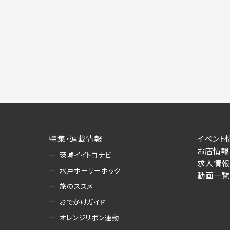
施にあたりそれぞれ必要となる項目を入
あります。
個人情報の第三者への提供について
当社は、以下の提供先に対して個人情報を
(1)お客様が求人応募フォームより個人
・提供の目的
お客様が求職活動・応募等を行った企業
り・情報提供（採否・合否の検討を含みま
・提供する個人情報の項目
求人応募フォームより直接取得した氏名、
特集・連載情報
イベント
・提供の手段又は方法
お店情報
茨城イイトコナビ
書面もしくは電磁的な方法（本サービス
求人情報
水戸ホーリーホック
動画一覧
(2)お客様がネット予約フォームより個
旅のススメ
・提供の目的
おでかけガイド
お客様が予約申し込みを行った店舗によ
への連絡・情報提供
オレンジリボン運動
・提供する個人情報の項目