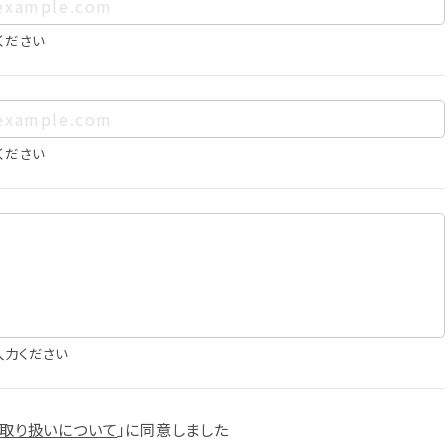
、お客様個人を特定できるものをいいます。また、その情報のみで
に照合することで、結果的にお客様個人を識別できるものも個
ください
は以下の通りであり、これらの目的達成の範囲を超えてお客様の
ください
確認
知
に役立てるため
入力ください
スへの掲載
取り扱いについて
」に
同意しました