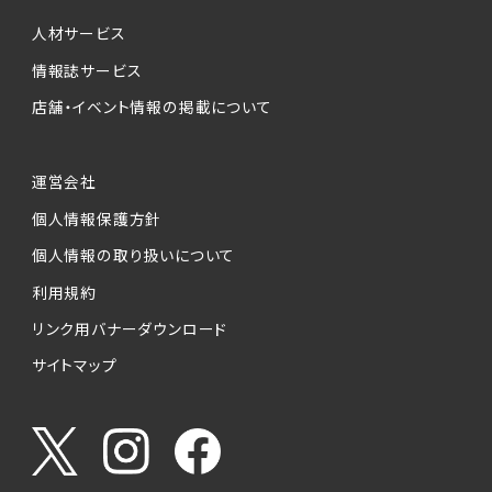
個人情報提供の任意性について
本サービスが収集する個人情報は、ご本人の意
人材サービス
思により任意でご提供いただくものですが、各サ
情報誌サービス
ービスの実施にあたりそれぞれ必要となる項目
店舗・イベント情報の掲載について
を入力いただかない場合は、各々のサービスを
ご利用できない場合があります。
運営会社
個人情報の第三者への提供について
個人情報保護方針
当社は、以下の提供先に対して個人情報を提供
します。
個人情報の取り扱いについて
利用規約
(1)お客様が求人応募フォームより個人情報を
送信した事業主（広告主）への提供
リンク用バナーダウンロード
・提供の目的
サイトマップ
お客様が求職活動・応募等を行った企業による
お客様に対する採用・選考活動およびそれに伴
うやりとり・情報提供（採否・合否の検討を含み
ます）
・提供する個人情報の項目