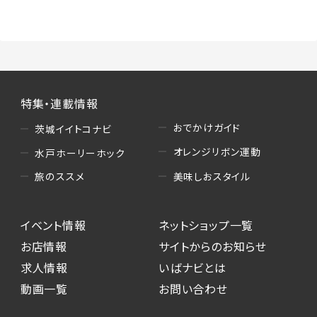
（3）情報掲載・広告に関するお問い合わせへの
対応
・お問い合わせに関する返答、及び当社の各種サ
ービスのご提案、情報提供、広告配信
（4）キャンペーンのお申込み
特集・連載情報
・読者プレゼント、アンケート等、当サービスが実
施するキャンペーンの抽選、当選者への連絡及
おでかけガイド
茨城イイトコナビ
び発送 ・ユーザーの趣向や属性情報等の分析
オレンジリボン運動
水戸ホーリーホック
（5）広告主への問い合わせ・応募等への対応
美味しおスタイル
旅のススメ
・本サービスを通じて広告主に送信したお問い
合わせの内容確認、返答
イベント情報
ネットショップ一覧
・本サービスを通じて求人広告に応募した際の
選考に関する連絡
お店情報
サイトからのお知らせ
・本サービスを通じて店舗への来店予約を登録
求人情報
いばナビとは
した際の内容確認、返答
動画一覧
お問い合わせ