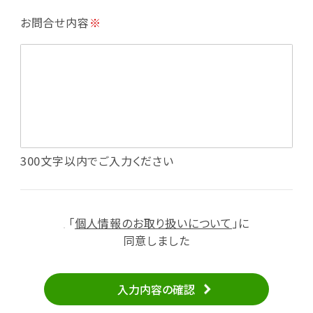
・利用規約等で禁じている不正行為等の確認
お問合せ内容
※
・メールマガジンの配信
・本サービスに関する規約等の変更の通知
・本サービスの改善、新サービスの開発等に役立
てるため
（1）いばナビ会員登録
・会員登録者の個人認証、本人確認
・会員ポイントプログラムの運営
・投稿したクチコミ情報、写真の本サービスへの
300文字以内でご入力ください
掲載
・メールマガジン、お知らせ、広告等の配信
・本サービスに関する規約等の変更の通知
「
個人情報のお取り扱いについて
」に
（2）ユーザーからのお問い合わせへの対応
同意しました
・ユーザーからのご意見、情報提供、お問い合わ
せの内容確認、返答
入力内容の確認
・当サービスの品質改善