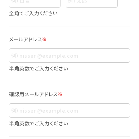
個人情報
個人情報とは、お客様個人に関する情報であっ
全角でご入力ください
て、当該情報を構成する氏名、住所、電話番号、
メールアドレス、生年月日、写真その他の記述等
により、お客様個人を特定できるものをいいま
メールアドレス
※
す。また、その情報のみでは識別できない場合で
も、他の情報と容易に照合することで、結果的に
お客様個人を識別できるものも個人情報に含ま
れます。
半角英数でご入力ください
個人情報の利用目的について
本サービスにおける個人情報の利用目的は以
確認用メールアドレス
※
下の通りであり、これらの目的達成の範囲を超
えてお客様の個人情報を利用することはありま
せん。
・会員登録者の個人認証
半角英数でご入力ください
・会員ポイントプログラムの運営
・各種お申込みや、お問い合わせへの対応