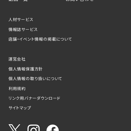
個人情報提供の任意性について
本サービスが収集する個人情報は、ご本人の意
人材サービス
思により任意でご提供いただくものですが、各サ
情報誌サービス
ービスの実施にあたりそれぞれ必要となる項目
店舗・イベント情報の掲載について
を入力いただかない場合は、各々のサービスを
ご利用できない場合があります。
運営会社
個人情報の第三者への提供について
個人情報保護方針
当社は、以下の提供先に対して個人情報を提供
します。
個人情報の取り扱いについて
利用規約
(1)お客様が求人応募フォームより個人情報を
送信した事業主（広告主）への提供
リンク用バナーダウンロード
・提供の目的
サイトマップ
お客様が求職活動・応募等を行った企業による
お客様に対する採用・選考活動およびそれに伴
うやりとり・情報提供（採否・合否の検討を含み