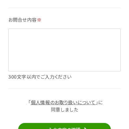
・各種お申込みや、お問い合わせへの対応
・利用規約等で禁じている不正行為等の確認
お問合せ内容
※
・メールマガジンの配信
・本サービスに関する規約等の変更の通知
・本サービスの改善、新サービスの開発等に役立
てるため
（1）いばナビ会員登録
・会員登録者の個人認証、本人確認
・会員ポイントプログラムの運営
・投稿したクチコミ情報、写真の本サービスへの
300文字以内でご入力ください
掲載
・メールマガジン、お知らせ、広告等の配信
・本サービスに関する規約等の変更の通知
「
個人情報のお取り扱いについて
」に
（2）ユーザーからのお問い合わせへの対応
同意しました
・ユーザーからのご意見、情報提供、お問い合わ
せの内容確認、返答