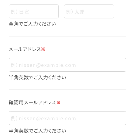
個人情報
個人情報とは、お客様個人に関する情報であっ
全角でご入力ください
て、当該情報を構成する氏名、住所、電話番号、
メールアドレス、生年月日、写真その他の記述等
により、お客様個人を特定できるものをいいま
メールアドレス
※
す。また、その情報のみでは識別できない場合で
も、他の情報と容易に照合することで、結果的に
お客様個人を識別できるものも個人情報に含ま
れます。
半角英数でご入力ください
個人情報の利用目的について
本サービスにおける個人情報の利用目的は以
確認用メールアドレス
※
下の通りであり、これらの目的達成の範囲を超
えてお客様の個人情報を利用することはありま
せん。
・会員登録者の個人認証
半角英数でご入力ください
・会員ポイントプログラムの運営