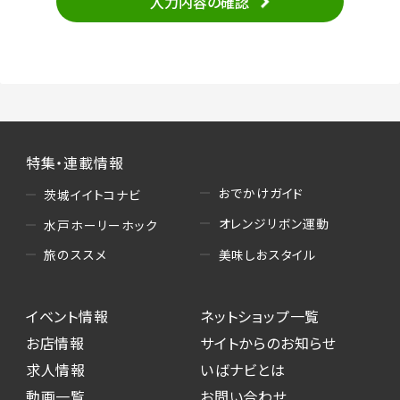
入力内容の確認
・当サービスの品質改善
（3）情報掲載・広告に関するお問い合わせへの
対応
・お問い合わせに関する返答、及び当社の各種サ
ービスのご提案、情報提供、広告配信
（4）キャンペーンのお申込み
特集・連載情報
・読者プレゼント、アンケート等、当サービスが実
施するキャンペーンの抽選、当選者への連絡及
おでかけガイド
茨城イイトコナビ
び発送 ・ユーザーの趣向や属性情報等の分析
オレンジリボン運動
水戸ホーリーホック
（5）広告主への問い合わせ・応募等への対応
美味しおスタイル
旅のススメ
・本サービスを通じて広告主に送信したお問い
合わせの内容確認、返答
イベント情報
ネットショップ一覧
・本サービスを通じて求人広告に応募した際の
選考に関する連絡
お店情報
サイトからのお知らせ
・本サービスを通じて店舗への来店予約を登録
求人情報
いばナビとは
した際の内容確認、返答
動画一覧
お問い合わせ