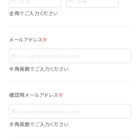
個人情報
個人情報とは、お客様個人に関する情報であっ
全角でご入力ください
て、当該情報を構成する氏名、住所、電話番号、
メールアドレス、生年月日、写真その他の記述等
により、お客様個人を特定できるものをいいま
メールアドレス
※
す。また、その情報のみでは識別できない場合で
も、他の情報と容易に照合することで、結果的に
お客様個人を識別できるものも個人情報に含ま
れます。
半角英数でご入力ください
個人情報の利用目的について
本サービスにおける個人情報の利用目的は以
確認用メールアドレス
※
下の通りであり、これらの目的達成の範囲を超
えてお客様の個人情報を利用することはありま
せん。
・会員登録者の個人認証
半角英数でご入力ください
・会員ポイントプログラムの運営
・各種お申込みや、お問い合わせへの対応