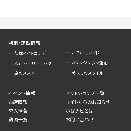
（3）情報掲載・広告に関するお問い合わせへの
対応
・お問い合わせに関する返答、及び当社の各種サ
ービスのご提案、情報提供、広告配信
（4）キャンペーンのお申込み
特集・連載情報
・読者プレゼント、アンケート等、当サービスが実
施するキャンペーンの抽選、当選者への連絡及
おでかけガイド
茨城イイトコナビ
び発送 ・ユーザーの趣向や属性情報等の分析
オレンジリボン運動
水戸ホーリーホック
（5）広告主への問い合わせ・応募等への対応
美味しおスタイル
旅のススメ
・本サービスを通じて広告主に送信したお問い
合わせの内容確認、返答
イベント情報
ネットショップ一覧
・本サービスを通じて求人広告に応募した際の
選考に関する連絡
お店情報
サイトからのお知らせ
・本サービスを通じて店舗への来店予約を登録
求人情報
いばナビとは
した際の内容確認、返答
動画一覧
お問い合わせ