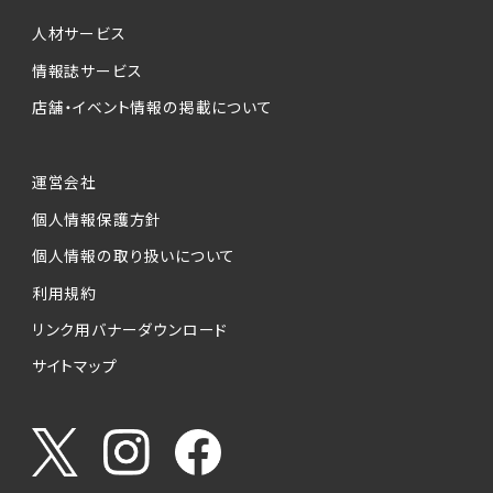
個人情報提供の任意性について
本サービスが収集する個人情報は、ご本人の意
人材サービス
思により任意でご提供いただくものですが、各サ
情報誌サービス
ービスの実施にあたりそれぞれ必要となる項目
店舗・イベント情報の掲載について
を入力いただかない場合は、各々のサービスを
ご利用できない場合があります。
運営会社
個人情報の第三者への提供について
個人情報保護方針
当社は、以下の提供先に対して個人情報を提供
します。
個人情報の取り扱いについて
利用規約
(1)お客様が求人応募フォームより個人情報を
送信した事業主（広告主）への提供
リンク用バナーダウンロード
・提供の目的
サイトマップ
お客様が求職活動・応募等を行った企業による
お客様に対する採用・選考活動およびそれに伴
うやりとり・情報提供（採否・合否の検討を含み
ます）
・提供する個人情報の項目