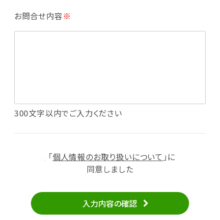
・利用規約等で禁じている不正行為等の確認
お問合せ内容
※
・メールマガジンの配信
・本サービスに関する規約等の変更の通知
・本サービスの改善、新サービスの開発等に役立
てるため
（1）いばナビ会員登録
・会員登録者の個人認証、本人確認
・会員ポイントプログラムの運営
・投稿したクチコミ情報、写真の本サービスへの
300文字以内でご入力ください
掲載
・メールマガジン、お知らせ、広告等の配信
・本サービスに関する規約等の変更の通知
「
個人情報のお取り扱いについて
」に
（2）ユーザーからのお問い合わせへの対応
同意しました
・ユーザーからのご意見、情報提供、お問い合わ
せの内容確認、返答
入力内容の確認
・当サービスの品質改善