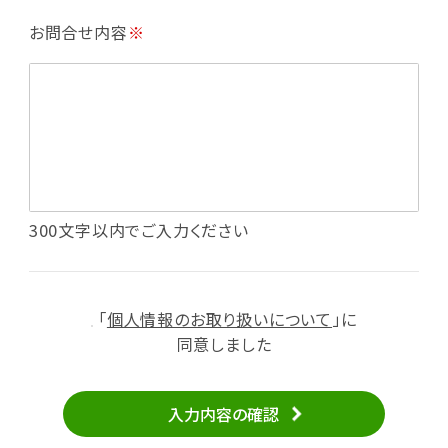
・利用規約等で禁じている不正行為等の確認
お問合せ内容
※
・メールマガジンの配信
・本サービスに関する規約等の変更の通知
・本サービスの改善、新サービスの開発等に役立
てるため
（1）いばナビ会員登録
・会員登録者の個人認証、本人確認
・会員ポイントプログラムの運営
・投稿したクチコミ情報、写真の本サービスへの
300文字以内でご入力ください
掲載
・メールマガジン、お知らせ、広告等の配信
・本サービスに関する規約等の変更の通知
「
個人情報のお取り扱いについて
」に
（2）ユーザーからのお問い合わせへの対応
同意しました
・ユーザーからのご意見、情報提供、お問い合わ
せの内容確認、返答
入力内容の確認
・当サービスの品質改善