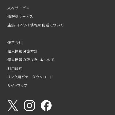
個人情報提供の任意性について
本サービスが収集する個人情報は、ご本人の意
人材サービス
思により任意でご提供いただくものですが、各サ
情報誌サービス
ービスの実施にあたりそれぞれ必要となる項目
店舗・イベント情報の掲載について
を入力いただかない場合は、各々のサービスを
ご利用できない場合があります。
運営会社
個人情報の第三者への提供について
個人情報保護方針
当社は、以下の提供先に対して個人情報を提供
します。
個人情報の取り扱いについて
利用規約
(1)お客様が求人応募フォームより個人情報を
送信した事業主（広告主）への提供
リンク用バナーダウンロード
・提供の目的
サイトマップ
お客様が求職活動・応募等を行った企業による
お客様に対する採用・選考活動およびそれに伴
うやりとり・情報提供（採否・合否の検討を含み
ます）
・提供する個人情報の項目