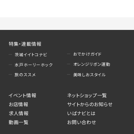
（3）情報掲載・広告に関するお問い合わせへの
対応
・お問い合わせに関する返答、及び当社の各種サ
ービスのご提案、情報提供、広告配信
（4）キャンペーンのお申込み
特集・連載情報
・読者プレゼント、アンケート等、当サービスが実
施するキャンペーンの抽選、当選者への連絡及
おでかけガイド
茨城イイトコナビ
び発送 ・ユーザーの趣向や属性情報等の分析
オレンジリボン運動
水戸ホーリーホック
（5）広告主への問い合わせ・応募等への対応
美味しおスタイル
旅のススメ
・本サービスを通じて広告主に送信したお問い
合わせの内容確認、返答
イベント情報
ネットショップ一覧
・本サービスを通じて求人広告に応募した際の
選考に関する連絡
お店情報
サイトからのお知らせ
・本サービスを通じて店舗への来店予約を登録
求人情報
いばナビとは
した際の内容確認、返答
動画一覧
お問い合わせ