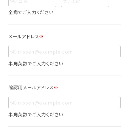
個人情報
個人情報とは、お客様個人に関する情報であっ
全角でご入力ください
て、当該情報を構成する氏名、住所、電話番号、
メールアドレス、生年月日、写真その他の記述等
により、お客様個人を特定できるものをいいま
メールアドレス
※
す。また、その情報のみでは識別できない場合で
も、他の情報と容易に照合することで、結果的に
お客様個人を識別できるものも個人情報に含ま
れます。
半角英数でご入力ください
個人情報の利用目的について
本サービスにおける個人情報の利用目的は以
確認用メールアドレス
※
下の通りであり、これらの目的達成の範囲を超
えてお客様の個人情報を利用することはありま
せん。
・会員登録者の個人認証
半角英数でご入力ください
・会員ポイントプログラムの運営
・各種お申込みや、お問い合わせへの対応