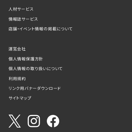
個人情報提供の任意性について
本サービスが収集する個人情報は、ご本人の意
人材サービス
思により任意でご提供いただくものですが、各サ
情報誌サービス
ービスの実施にあたりそれぞれ必要となる項目
店舗・イベント情報の掲載について
を入力いただかない場合は、各々のサービスを
ご利用できない場合があります。
運営会社
個人情報の第三者への提供について
個人情報保護方針
当社は、以下の提供先に対して個人情報を提供
します。
個人情報の取り扱いについて
利用規約
(1)お客様が求人応募フォームより個人情報を
送信した事業主（広告主）への提供
リンク用バナーダウンロード
・提供の目的
サイトマップ
お客様が求職活動・応募等を行った企業による
お客様に対する採用・選考活動およびそれに伴
うやりとり・情報提供（採否・合否の検討を含み
ます）
・提供する個人情報の項目