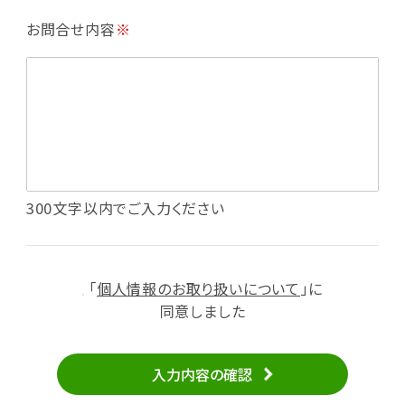
・利用規約等で禁じている不正行為等の確認
お問合せ内容
※
・メールマガジンの配信
・本サービスに関する規約等の変更の通知
・本サービスの改善、新サービスの開発等に役立
てるため
（1）いばナビ会員登録
・会員登録者の個人認証、本人確認
・会員ポイントプログラムの運営
・投稿したクチコミ情報、写真の本サービスへの
300文字以内でご入力ください
掲載
・メールマガジン、お知らせ、広告等の配信
・本サービスに関する規約等の変更の通知
「
個人情報のお取り扱いについて
」に
（2）ユーザーからのお問い合わせへの対応
同意しました
・ユーザーからのご意見、情報提供、お問い合わ
せの内容確認、返答
入力内容の確認
・当サービスの品質改善