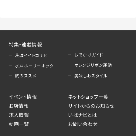
（3）情報掲載・広告に関するお問い合わせへの
対応
・お問い合わせに関する返答、及び当社の各種サ
ービスのご提案、情報提供、広告配信
（4）キャンペーンのお申込み
特集・連載情報
・読者プレゼント、アンケート等、当サービスが実
施するキャンペーンの抽選、当選者への連絡及
おでかけガイド
茨城イイトコナビ
び発送 ・ユーザーの趣向や属性情報等の分析
オレンジリボン運動
水戸ホーリーホック
（5）広告主への問い合わせ・応募等への対応
美味しおスタイル
旅のススメ
・本サービスを通じて広告主に送信したお問い
合わせの内容確認、返答
イベント情報
ネットショップ一覧
・本サービスを通じて求人広告に応募した際の
選考に関する連絡
お店情報
サイトからのお知らせ
・本サービスを通じて店舗への来店予約を登録
求人情報
いばナビとは
した際の内容確認、返答
動画一覧
お問い合わせ