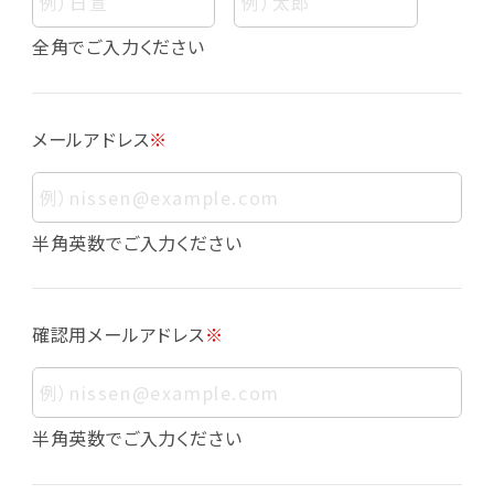
個人情報
個人情報とは、お客様個人に関する情報であっ
全角でご入力ください
て、当該情報を構成する氏名、住所、電話番号、
メールアドレス、生年月日、写真その他の記述等
により、お客様個人を特定できるものをいいま
メールアドレス
※
す。また、その情報のみでは識別できない場合で
も、他の情報と容易に照合することで、結果的に
お客様個人を識別できるものも個人情報に含ま
れます。
半角英数でご入力ください
個人情報の利用目的について
本サービスにおける個人情報の利用目的は以
確認用メールアドレス
※
下の通りであり、これらの目的達成の範囲を超
えてお客様の個人情報を利用することはありま
せん。
・会員登録者の個人認証
半角英数でご入力ください
・会員ポイントプログラムの運営
・各種お申込みや、お問い合わせへの対応