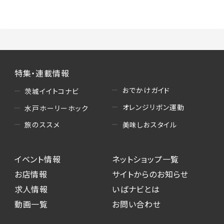
（3）情報掲載・広告に関するお問い合わせへの
対応
・お問い合わせに関する返答、及び当社の各種サ
ービスのご提案、情報提供、広告配信
（4）キャンペーンのお申込み
特集・連載情報
・読者プレゼント、アンケート等、当サービスが実
施するキャンペーンの抽選、当選者への連絡及
おでかけガイド
茨城イイトコナビ
び発送 ・ユーザーの趣向や属性情報等の分析
オレンジリボン運動
水戸ホーリーホック
（5）広告主への問い合わせ・応募等への対応
美味しおスタイル
旅のススメ
・本サービスを通じて広告主に送信したお問い
合わせの内容確認、返答
イベント情報
ネットショップ一覧
・本サービスを通じて求人広告に応募した際の
選考に関する連絡
お店情報
サイトからのお知らせ
・本サービスを通じて店舗への来店予約を登録
求人情報
いばナビとは
した際の内容確認、返答
動画一覧
お問い合わせ