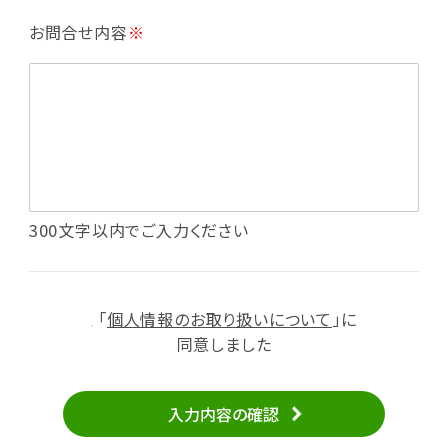
・利用規約等で禁じている不正行為等の確認
お問合せ内容
※
・メールマガジンの配信
・本サービスに関する規約等の変更の通知
・本サービスの改善、新サービスの開発等に役立
てるため
（1）いばナビ会員登録
・会員登録者の個人認証、本人確認
・会員ポイントプログラムの運営
・投稿したクチコミ情報、写真の本サービスへの
300文字以内でご入力ください
掲載
・メールマガジン、お知らせ、広告等の配信
・本サービスに関する規約等の変更の通知
「
個人情報のお取り扱いについて
」に
（2）ユーザーからのお問い合わせへの対応
同意しました
・ユーザーからのご意見、情報提供、お問い合わ
せの内容確認、返答
入力内容の確認
・当サービスの品質改善