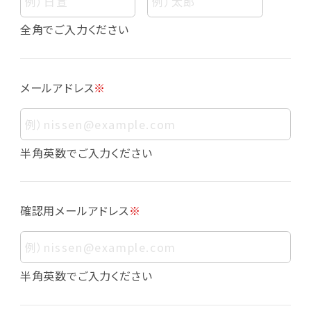
個人情報
個人情報とは、お客様個人に関する情報であっ
全角でご入力ください
て、当該情報を構成する氏名、住所、電話番号、
メールアドレス、生年月日、写真その他の記述等
により、お客様個人を特定できるものをいいま
メールアドレス
※
す。また、その情報のみでは識別できない場合で
も、他の情報と容易に照合することで、結果的に
お客様個人を識別できるものも個人情報に含ま
れます。
半角英数でご入力ください
個人情報の利用目的について
本サービスにおける個人情報の利用目的は以
確認用メールアドレス
※
下の通りであり、これらの目的達成の範囲を超
えてお客様の個人情報を利用することはありま
せん。
・会員登録者の個人認証
半角英数でご入力ください
・会員ポイントプログラムの運営
・各種お申込みや、お問い合わせへの対応