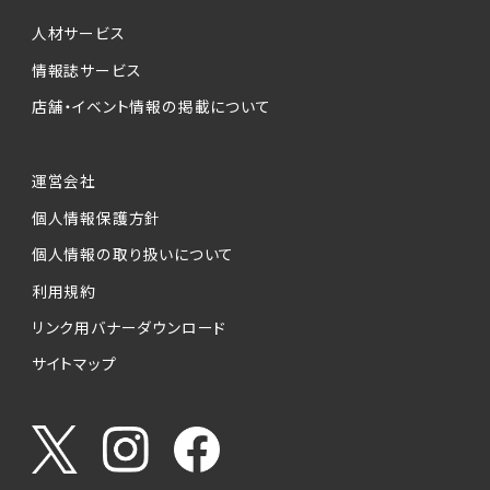
個人情報提供の任意性について
本サービスが収集する個人情報は、ご本人の意
人材サービス
思により任意でご提供いただくものですが、各サ
情報誌サービス
ービスの実施にあたりそれぞれ必要となる項目
店舗・イベント情報の掲載について
を入力いただかない場合は、各々のサービスを
ご利用できない場合があります。
運営会社
個人情報の第三者への提供について
個人情報保護方針
当社は、以下の提供先に対して個人情報を提供
します。
個人情報の取り扱いについて
利用規約
(1)お客様が求人応募フォームより個人情報を
送信した事業主（広告主）への提供
リンク用バナーダウンロード
・提供の目的
サイトマップ
お客様が求職活動・応募等を行った企業による
お客様に対する採用・選考活動およびそれに伴
うやりとり・情報提供（採否・合否の検討を含み
ます）
・提供する個人情報の項目