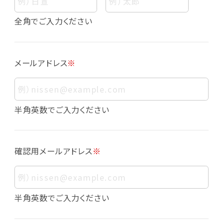
個人情報
個人情報とは、お客様個人に関する情報であっ
全角でご入力ください
て、当該情報を構成する氏名、住所、電話番号、
メールアドレス、生年月日、写真その他の記述等
により、お客様個人を特定できるものをいいま
メールアドレス
※
す。また、その情報のみでは識別できない場合で
も、他の情報と容易に照合することで、結果的に
お客様個人を識別できるものも個人情報に含ま
れます。
半角英数でご入力ください
個人情報の利用目的について
本サービスにおける個人情報の利用目的は以
確認用メールアドレス
※
下の通りであり、これらの目的達成の範囲を超
えてお客様の個人情報を利用することはありま
せん。
・会員登録者の個人認証
半角英数でご入力ください
・会員ポイントプログラムの運営
・各種お申込みや、お問い合わせへの対応