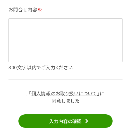
・利用規約等で禁じている不正行為等の確認
お問合せ内容
※
・メールマガジンの配信
・本サービスに関する規約等の変更の通知
・本サービスの改善、新サービスの開発等に役立
てるため
（1）いばナビ会員登録
・会員登録者の個人認証、本人確認
・会員ポイントプログラムの運営
・投稿したクチコミ情報、写真の本サービスへの
300文字以内でご入力ください
掲載
・メールマガジン、お知らせ、広告等の配信
・本サービスに関する規約等の変更の通知
「
個人情報のお取り扱いについて
」に
（2）ユーザーからのお問い合わせへの対応
同意しました
・ユーザーからのご意見、情報提供、お問い合わ
せの内容確認、返答
入力内容の確認
・当サービスの品質改善