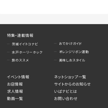
（3）情報掲載・広告に関するお問い合わせへの
対応
・お問い合わせに関する返答、及び当社の各種サ
ービスのご提案、情報提供、広告配信
（4）キャンペーンのお申込み
特集・連載情報
・読者プレゼント、アンケート等、当サービスが実
施するキャンペーンの抽選、当選者への連絡及
おでかけガイド
茨城イイトコナビ
び発送 ・ユーザーの趣向や属性情報等の分析
オレンジリボン運動
水戸ホーリーホック
（5）広告主への問い合わせ・応募等への対応
美味しおスタイル
旅のススメ
・本サービスを通じて広告主に送信したお問い
合わせの内容確認、返答
イベント情報
ネットショップ一覧
・本サービスを通じて求人広告に応募した際の
選考に関する連絡
お店情報
サイトからのお知らせ
・本サービスを通じて店舗への来店予約を登録
求人情報
いばナビとは
した際の内容確認、返答
動画一覧
お問い合わせ