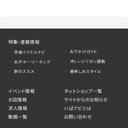
（3）情報掲載・広告に関するお問い合わせへの
対応
・お問い合わせに関する返答、及び当社の各種サ
ービスのご提案、情報提供、広告配信
（4）キャンペーンのお申込み
特集・連載情報
・読者プレゼント、アンケート等、当サービスが実
施するキャンペーンの抽選、当選者への連絡及
おでかけガイド
茨城イイトコナビ
び発送 ・ユーザーの趣向や属性情報等の分析
オレンジリボン運動
水戸ホーリーホック
（5）広告主への問い合わせ・応募等への対応
美味しおスタイル
旅のススメ
・本サービスを通じて広告主に送信したお問い
合わせの内容確認、返答
イベント情報
ネットショップ一覧
・本サービスを通じて求人広告に応募した際の
選考に関する連絡
お店情報
サイトからのお知らせ
・本サービスを通じて店舗への来店予約を登録
求人情報
いばナビとは
した際の内容確認、返答
動画一覧
お問い合わせ