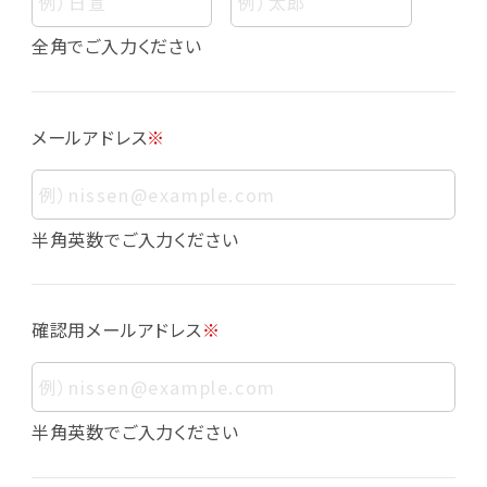
個人情報
個人情報とは、お客様個人に関する情報であっ
全角でご入力ください
て、当該情報を構成する氏名、住所、電話番号、
メールアドレス、生年月日、写真その他の記述等
により、お客様個人を特定できるものをいいま
メールアドレス
※
す。また、その情報のみでは識別できない場合で
も、他の情報と容易に照合することで、結果的に
お客様個人を識別できるものも個人情報に含ま
れます。
半角英数でご入力ください
個人情報の利用目的について
本サービスにおける個人情報の利用目的は以
確認用メールアドレス
※
下の通りであり、これらの目的達成の範囲を超
えてお客様の個人情報を利用することはありま
せん。
・会員登録者の個人認証
半角英数でご入力ください
・会員ポイントプログラムの運営
・各種お申込みや、お問い合わせへの対応