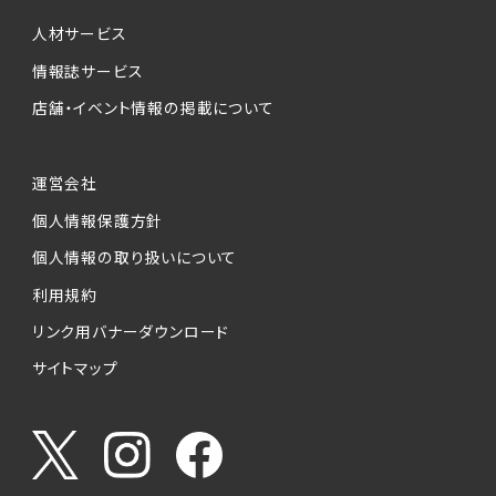
個人情報提供の任意性について
本サービスが収集する個人情報は、ご本人の意
人材サービス
思により任意でご提供いただくものですが、各サ
情報誌サービス
ービスの実施にあたりそれぞれ必要となる項目
店舗・イベント情報の掲載について
を入力いただかない場合は、各々のサービスを
ご利用できない場合があります。
運営会社
個人情報の第三者への提供について
個人情報保護方針
当社は、以下の提供先に対して個人情報を提供
します。
個人情報の取り扱いについて
利用規約
(1)お客様が求人応募フォームより個人情報を
送信した事業主（広告主）への提供
リンク用バナーダウンロード
・提供の目的
サイトマップ
お客様が求職活動・応募等を行った企業による
お客様に対する採用・選考活動およびそれに伴
うやりとり・情報提供（採否・合否の検討を含み
ます）
・提供する個人情報の項目