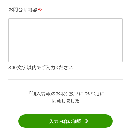
・利用規約等で禁じている不正行為等の確認
お問合せ内容
※
・メールマガジンの配信
・本サービスに関する規約等の変更の通知
・本サービスの改善、新サービスの開発等に役立
てるため
（1）いばナビ会員登録
・会員登録者の個人認証、本人確認
・会員ポイントプログラムの運営
・投稿したクチコミ情報、写真の本サービスへの
300文字以内でご入力ください
掲載
・メールマガジン、お知らせ、広告等の配信
・本サービスに関する規約等の変更の通知
「
個人情報のお取り扱いについて
」に
（2）ユーザーからのお問い合わせへの対応
同意しました
・ユーザーからのご意見、情報提供、お問い合わ
せの内容確認、返答
入力内容の確認
・当サービスの品質改善