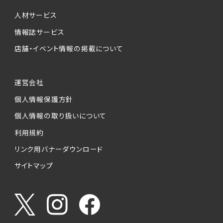
個人情報提供の任意性について
本サービスが収集する個人情報は、ご本人の意
人材サービス
思により任意でご提供いただくものですが、各サ
情報誌サービス
ービスの実施にあたりそれぞれ必要となる項目
店舗・イベント情報の掲載について
を入力いただかない場合は、各々のサービスを
ご利用できない場合があります。
運営会社
個人情報の第三者への提供について
個人情報保護方針
当社は、以下の提供先に対して個人情報を提供
します。
個人情報の取り扱いについて
利用規約
(1)お客様が求人応募フォームより個人情報を
送信した事業主（広告主）への提供
リンク用バナーダウンロード
・提供の目的
サイトマップ
お客様が求職活動・応募等を行った企業による
お客様に対する採用・選考活動およびそれに伴
うやりとり・情報提供（採否・合否の検討を含み
ます）
・提供する個人情報の項目