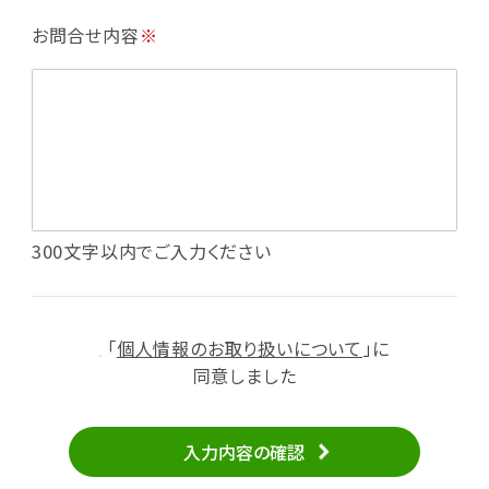
・利用規約等で禁じている不正行為等の確認
お問合せ内容
※
・メールマガジンの配信
・本サービスに関する規約等の変更の通知
・本サービスの改善、新サービスの開発等に役立
てるため
（1）いばナビ会員登録
・会員登録者の個人認証、本人確認
・会員ポイントプログラムの運営
・投稿したクチコミ情報、写真の本サービスへの
300文字以内でご入力ください
掲載
・メールマガジン、お知らせ、広告等の配信
・本サービスに関する規約等の変更の通知
「
個人情報のお取り扱いについて
」に
（2）ユーザーからのお問い合わせへの対応
同意しました
・ユーザーからのご意見、情報提供、お問い合わ
せの内容確認、返答
入力内容の確認
・当サービスの品質改善