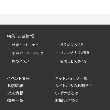
（3）情報掲載・広告に関するお問い合わせへの
対応
・お問い合わせに関する返答、及び当社の各種サ
ービスのご提案、情報提供、広告配信
（4）キャンペーンのお申込み
特集・連載情報
・読者プレゼント、アンケート等、当サービスが実
施するキャンペーンの抽選、当選者への連絡及
おでかけガイド
茨城イイトコナビ
び発送 ・ユーザーの趣向や属性情報等の分析
オレンジリボン運動
水戸ホーリーホック
（5）広告主への問い合わせ・応募等への対応
美味しおスタイル
旅のススメ
・本サービスを通じて広告主に送信したお問い
合わせの内容確認、返答
イベント情報
ネットショップ一覧
・本サービスを通じて求人広告に応募した際の
選考に関する連絡
お店情報
サイトからのお知らせ
・本サービスを通じて店舗への来店予約を登録
求人情報
いばナビとは
した際の内容確認、返答
動画一覧
お問い合わせ