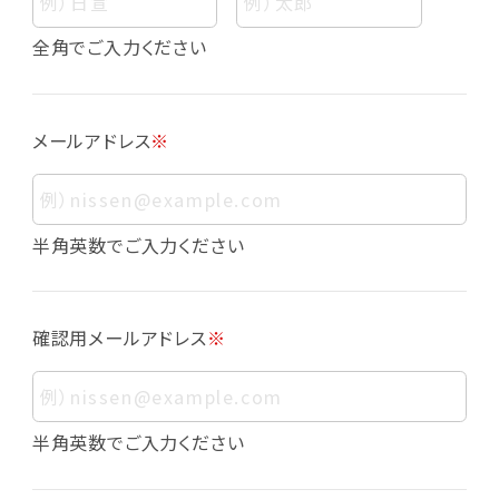
個人情報
個人情報とは、お客様個人に関する情報であっ
全角でご入力ください
て、当該情報を構成する氏名、住所、電話番号、
メールアドレス、生年月日、写真その他の記述等
により、お客様個人を特定できるものをいいま
メールアドレス
※
す。また、その情報のみでは識別できない場合で
も、他の情報と容易に照合することで、結果的に
お客様個人を識別できるものも個人情報に含ま
れます。
半角英数でご入力ください
個人情報の利用目的について
本サービスにおける個人情報の利用目的は以
確認用メールアドレス
※
下の通りであり、これらの目的達成の範囲を超
えてお客様の個人情報を利用することはありま
せん。
・会員登録者の個人認証
半角英数でご入力ください
・会員ポイントプログラムの運営
・各種お申込みや、お問い合わせへの対応