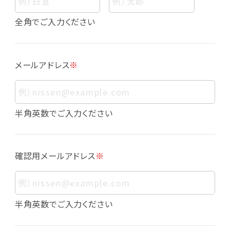
個人情報
個人情報とは、お客様個人に関する情報であっ
全角でご入力ください
て、当該情報を構成する氏名、住所、電話番号、
メールアドレス、生年月日、写真その他の記述等
により、お客様個人を特定できるものをいいま
メールアドレス
※
す。また、その情報のみでは識別できない場合で
も、他の情報と容易に照合することで、結果的に
お客様個人を識別できるものも個人情報に含ま
れます。
半角英数でご入力ください
個人情報の利用目的について
本サービスにおける個人情報の利用目的は以
確認用メールアドレス
※
下の通りであり、これらの目的達成の範囲を超
えてお客様の個人情報を利用することはありま
せん。
・会員登録者の個人認証
半角英数でご入力ください
・会員ポイントプログラムの運営
・各種お申込みや、お問い合わせへの対応