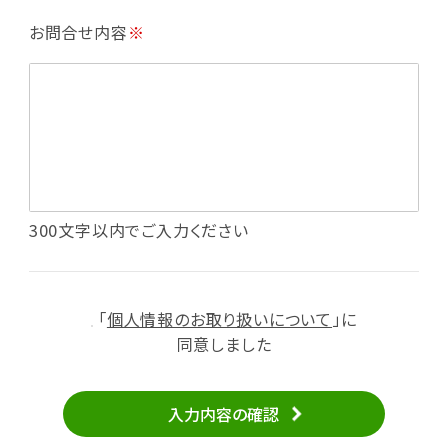
・利用規約等で禁じている不正行為等の確認
お問合せ内容
※
・メールマガジンの配信
・本サービスに関する規約等の変更の通知
・本サービスの改善、新サービスの開発等に役立
てるため
（1）いばナビ会員登録
・会員登録者の個人認証、本人確認
・会員ポイントプログラムの運営
・投稿したクチコミ情報、写真の本サービスへの
300文字以内でご入力ください
掲載
・メールマガジン、お知らせ、広告等の配信
・本サービスに関する規約等の変更の通知
「
個人情報のお取り扱いについて
」に
（2）ユーザーからのお問い合わせへの対応
同意しました
・ユーザーからのご意見、情報提供、お問い合わ
せの内容確認、返答
入力内容の確認
・当サービスの品質改善