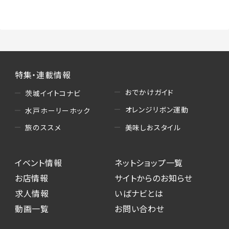
（3）情報掲載・広告に関するお問い合わせへの
対応
・お問い合わせに関する返答、及び当社の各種サ
ービスのご提案、情報提供、広告配信
（4）キャンペーンのお申込み
特集・連載情報
・読者プレゼント、アンケート等、当サービスが実
施するキャンペーンの抽選、当選者への連絡及
おでかけガイド
茨城イイトコナビ
び発送 ・ユーザーの趣向や属性情報等の分析
オレンジリボン運動
水戸ホーリーホック
（5）広告主への問い合わせ・応募等への対応
美味しおスタイル
旅のススメ
・本サービスを通じて広告主に送信したお問い
合わせの内容確認、返答
イベント情報
ネットショップ一覧
・本サービスを通じて求人広告に応募した際の
選考に関する連絡
お店情報
サイトからのお知らせ
・本サービスを通じて店舗への来店予約を登録
求人情報
いばナビとは
した際の内容確認、返答
動画一覧
お問い合わせ