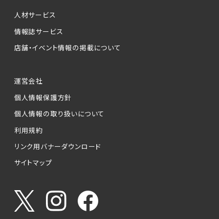
個人情報提供の任意性について
本サービスが収集する個人情報は、ご本人の意
人材サービス
思により任意でご提供いただくものですが、各サ
情報誌サービス
ービスの実施にあたりそれぞれ必要となる項目
店舗・イベント情報の掲載について
を入力いただかない場合は、各々のサービスを
ご利用できない場合があります。
運営会社
個人情報の第三者への提供について
個人情報保護方針
当社は、以下の提供先に対して個人情報を提供
します。
個人情報の取り扱いについて
利用規約
(1)お客様が求人応募フォームより個人情報を
送信した事業主（広告主）への提供
リンク用バナーダウンロード
・提供の目的
サイトマップ
お客様が求職活動・応募等を行った企業による
お客様に対する採用・選考活動およびそれに伴
うやりとり・情報提供（採否・合否の検討を含み
ます）
・提供する個人情報の項目