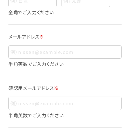
個人情報
個人情報とは、お客様個人に関する情報であっ
全角でご入力ください
て、当該情報を構成する氏名、住所、電話番号、
メールアドレス、生年月日、写真その他の記述等
により、お客様個人を特定できるものをいいま
メールアドレス
※
す。また、その情報のみでは識別できない場合で
も、他の情報と容易に照合することで、結果的に
お客様個人を識別できるものも個人情報に含ま
れます。
半角英数でご入力ください
個人情報の利用目的について
本サービスにおける個人情報の利用目的は以
確認用メールアドレス
※
下の通りであり、これらの目的達成の範囲を超
えてお客様の個人情報を利用することはありま
せん。
・会員登録者の個人認証
半角英数でご入力ください
・会員ポイントプログラムの運営
・各種お申込みや、お問い合わせへの対応