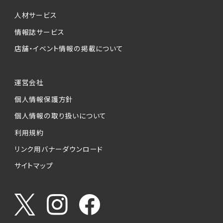
個人情報提供の任意性について
本サービスが収集する個人情報は、ご本人の意
人材サービス
思により任意でご提供いただくものですが、各サ
情報誌サービス
ービスの実施にあたりそれぞれ必要となる項目
店舗・イベント情報の掲載について
を入力いただかない場合は、各々のサービスを
ご利用できない場合があります。
運営会社
個人情報の第三者への提供について
個人情報保護方針
当社は、以下の提供先に対して個人情報を提供
します。
個人情報の取り扱いについて
利用規約
(1)お客様が求人応募フォームより個人情報を
送信した事業主（広告主）への提供
リンク用バナーダウンロード
・提供の目的
サイトマップ
お客様が求職活動・応募等を行った企業による
お客様に対する採用・選考活動およびそれに伴
うやりとり・情報提供（採否・合否の検討を含み
ます）
・提供する個人情報の項目