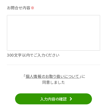
・利用規約等で禁じている不正行為等の確認
お問合せ内容
※
・メールマガジンの配信
・本サービスに関する規約等の変更の通知
・本サービスの改善、新サービスの開発等に役立
てるため
（1）いばナビ会員登録
・会員登録者の個人認証、本人確認
・会員ポイントプログラムの運営
・投稿したクチコミ情報、写真の本サービスへの
300文字以内でご入力ください
掲載
・メールマガジン、お知らせ、広告等の配信
・本サービスに関する規約等の変更の通知
「
個人情報のお取り扱いについて
」に
（2）ユーザーからのお問い合わせへの対応
同意しました
・ユーザーからのご意見、情報提供、お問い合わ
せの内容確認、返答
入力内容の確認
・当サービスの品質改善