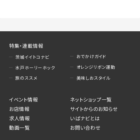
（3）情報掲載・広告に関するお問い合わせへの
対応
・お問い合わせに関する返答、及び当社の各種サ
ービスのご提案、情報提供、広告配信
（4）キャンペーンのお申込み
特集・連載情報
・読者プレゼント、アンケート等、当サービスが実
施するキャンペーンの抽選、当選者への連絡及
おでかけガイド
茨城イイトコナビ
び発送 ・ユーザーの趣向や属性情報等の分析
オレンジリボン運動
水戸ホーリーホック
（5）広告主への問い合わせ・応募等への対応
美味しおスタイル
旅のススメ
・本サービスを通じて広告主に送信したお問い
合わせの内容確認、返答
イベント情報
ネットショップ一覧
・本サービスを通じて求人広告に応募した際の
選考に関する連絡
お店情報
サイトからのお知らせ
・本サービスを通じて店舗への来店予約を登録
求人情報
いばナビとは
した際の内容確認、返答
動画一覧
お問い合わせ