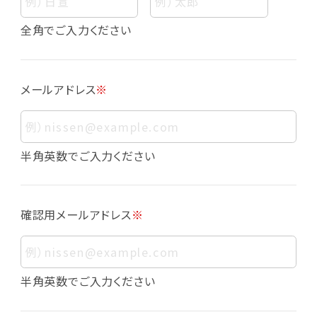
個人情報
個人情報とは、お客様個人に関する情報であっ
全角でご入力ください
て、当該情報を構成する氏名、住所、電話番号、
メールアドレス、生年月日、写真その他の記述等
により、お客様個人を特定できるものをいいま
メールアドレス
※
す。また、その情報のみでは識別できない場合で
も、他の情報と容易に照合することで、結果的に
お客様個人を識別できるものも個人情報に含ま
れます。
半角英数でご入力ください
個人情報の利用目的について
本サービスにおける個人情報の利用目的は以
確認用メールアドレス
※
下の通りであり、これらの目的達成の範囲を超
えてお客様の個人情報を利用することはありま
せん。
・会員登録者の個人認証
半角英数でご入力ください
・会員ポイントプログラムの運営
・各種お申込みや、お問い合わせへの対応