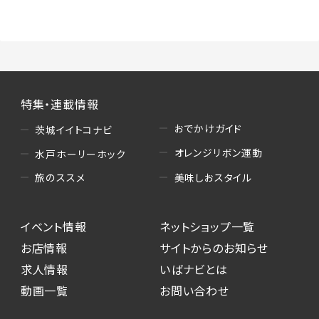
（3）情報掲載・広告に関するお問い合わせへの
対応
・お問い合わせに関する返答、及び当社の各種サ
ービスのご提案、情報提供、広告配信
（4）キャンペーンのお申込み
特集・連載情報
・読者プレゼント、アンケート等、当サービスが実
施するキャンペーンの抽選、当選者への連絡及
おでかけガイド
茨城イイトコナビ
び発送 ・ユーザーの趣向や属性情報等の分析
オレンジリボン運動
水戸ホーリーホック
（5）広告主への問い合わせ・応募等への対応
美味しおスタイル
旅のススメ
・本サービスを通じて広告主に送信したお問い
合わせの内容確認、返答
イベント情報
ネットショップ一覧
・本サービスを通じて求人広告に応募した際の
選考に関する連絡
お店情報
サイトからのお知らせ
・本サービスを通じて店舗への来店予約を登録
求人情報
いばナビとは
した際の内容確認、返答
動画一覧
お問い合わせ