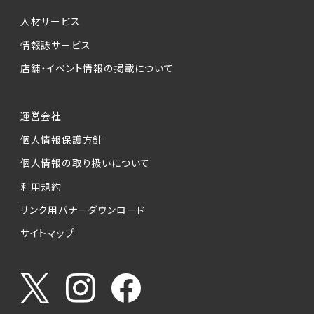
個人情報提供の任意性について
本サービスが収集する個人情報は、ご本人の意
人材サービス
思により任意でご提供いただくものですが、各サ
情報誌サービス
ービスの実施にあたりそれぞれ必要となる項目
店舗・イベント情報の掲載について
を入力いただかない場合は、各々のサービスを
ご利用できない場合があります。
運営会社
個人情報の第三者への提供について
個人情報保護方針
当社は、以下の提供先に対して個人情報を提供
します。
個人情報の取り扱いについて
利用規約
(1)お客様が求人応募フォームより個人情報を
送信した事業主（広告主）への提供
リンク用バナーダウンロード
・提供の目的
サイトマップ
お客様が求職活動・応募等を行った企業による
お客様に対する採用・選考活動およびそれに伴
うやりとり・情報提供（採否・合否の検討を含み
ます）
・提供する個人情報の項目