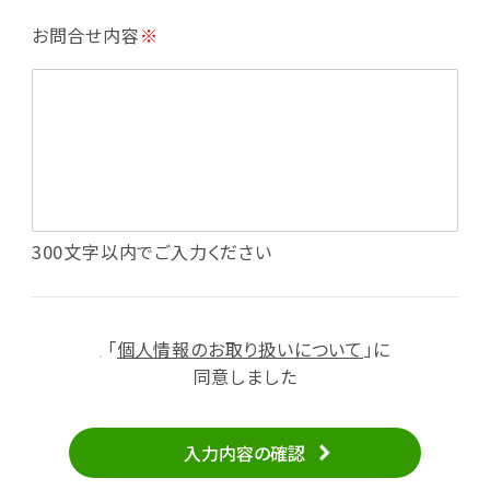
・利用規約等で禁じている不正行為等の確認
お問合せ内容
※
・メールマガジンの配信
・本サービスに関する規約等の変更の通知
・本サービスの改善、新サービスの開発等に役立
てるため
（1）いばナビ会員登録
・会員登録者の個人認証、本人確認
・会員ポイントプログラムの運営
・投稿したクチコミ情報、写真の本サービスへの
300文字以内でご入力ください
掲載
・メールマガジン、お知らせ、広告等の配信
・本サービスに関する規約等の変更の通知
「
個人情報のお取り扱いについて
」に
（2）ユーザーからのお問い合わせへの対応
同意しました
・ユーザーからのご意見、情報提供、お問い合わ
せの内容確認、返答
入力内容の確認
・当サービスの品質改善