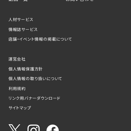
個人情報提供の任意性について
本サービスが収集する個人情報は、ご本人の意
人材サービス
思により任意でご提供いただくものですが、各サ
情報誌サービス
ービスの実施にあたりそれぞれ必要となる項目
店舗・イベント情報の掲載について
を入力いただかない場合は、各々のサービスを
ご利用できない場合があります。
運営会社
個人情報の第三者への提供について
個人情報保護方針
当社は、以下の提供先に対して個人情報を提供
します。
個人情報の取り扱いについて
利用規約
(1)お客様が求人応募フォームより個人情報を
送信した事業主（広告主）への提供
リンク用バナーダウンロード
・提供の目的
サイトマップ
お客様が求職活動・応募等を行った企業による
お客様に対する採用・選考活動およびそれに伴
うやりとり・情報提供（採否・合否の検討を含み