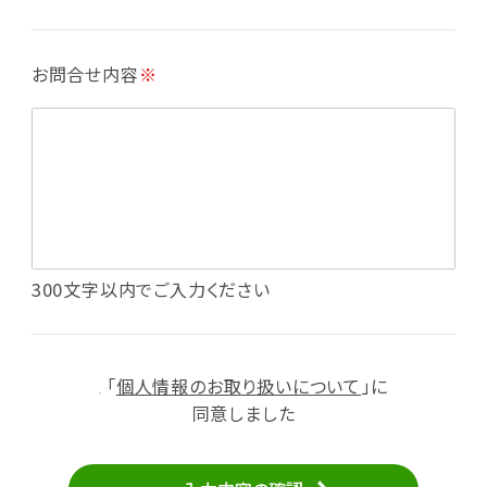
・各種お申込みや、お問い合わせへの対応
・利用規約等で禁じている不正行為等の確認
お問合せ内容
※
・メールマガジンの配信
・本サービスに関する規約等の変更の通知
・本サービスの改善、新サービスの開発等に役立
てるため
（1）いばナビ会員登録
・会員登録者の個人認証、本人確認
・会員ポイントプログラムの運営
・投稿したクチコミ情報、写真の本サービスへの
300文字以内でご入力ください
掲載
・メールマガジン、お知らせ、広告等の配信
・本サービスに関する規約等の変更の通知
「
個人情報のお取り扱いについて
」に
（2）ユーザーからのお問い合わせへの対応
同意しました
・ユーザーからのご意見、情報提供、お問い合わ
せの内容確認、返答