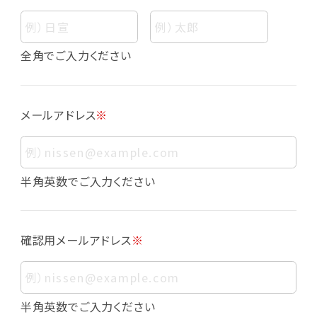
個人情報
個人情報とは、お客様個人に関する情報であっ
全角でご入力ください
て、当該情報を構成する氏名、住所、電話番号、
メールアドレス、生年月日、写真その他の記述等
により、お客様個人を特定できるものをいいま
メールアドレス
※
す。また、その情報のみでは識別できない場合で
も、他の情報と容易に照合することで、結果的に
お客様個人を識別できるものも個人情報に含ま
れます。
半角英数でご入力ください
個人情報の利用目的について
本サービスにおける個人情報の利用目的は以
確認用メールアドレス
※
下の通りであり、これらの目的達成の範囲を超
えてお客様の個人情報を利用することはありま
せん。
・会員登録者の個人認証
半角英数でご入力ください
・会員ポイントプログラムの運営