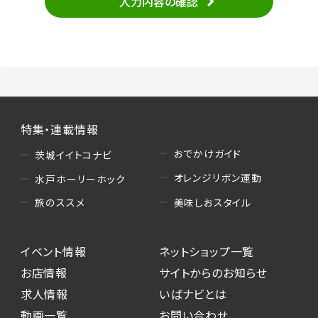
入力内容の確認
・当サービスの品質改善
（3）情報掲載・広告に関するお問い合わせへの
対応
・お問い合わせに関する返答、及び当社の各種サ
ービスのご提案、情報提供、広告配信
（4）キャンペーンのお申込み
特集・連載情報
・読者プレゼント、アンケート等、当サービスが実
施するキャンペーンの抽選、当選者への連絡及
おでかけガイド
茨城イイトコナビ
び発送 ・ユーザーの趣向や属性情報等の分析
オレンジリボン運動
水戸ホーリーホック
（5）広告主への問い合わせ・応募等への対応
美味しおスタイル
旅のススメ
・本サービスを通じて広告主に送信したお問い
合わせの内容確認、返答
イベント情報
ネットショップ一覧
・本サービスを通じて求人広告に応募した際の
選考に関する連絡
お店情報
サイトからのお知らせ
・本サービスを通じて店舗への来店予約を登録
求人情報
いばナビとは
した際の内容確認、返答
動画一覧
お問い合わせ