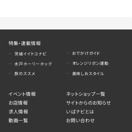
（3）情報掲載・広告に関するお問い合わせへの
対応
・お問い合わせに関する返答、及び当社の各種サ
ービスのご提案、情報提供、広告配信
（4）キャンペーンのお申込み
特集・連載情報
・読者プレゼント、アンケート等、当サービスが実
施するキャンペーンの抽選、当選者への連絡及
おでかけガイド
茨城イイトコナビ
び発送 ・ユーザーの趣向や属性情報等の分析
オレンジリボン運動
水戸ホーリーホック
（5）広告主への問い合わせ・応募等への対応
美味しおスタイル
旅のススメ
・本サービスを通じて広告主に送信したお問い
合わせの内容確認、返答
イベント情報
ネットショップ一覧
・本サービスを通じて求人広告に応募した際の
選考に関する連絡
お店情報
サイトからのお知らせ
・本サービスを通じて店舗への来店予約を登録
求人情報
いばナビとは
した際の内容確認、返答
動画一覧
お問い合わせ