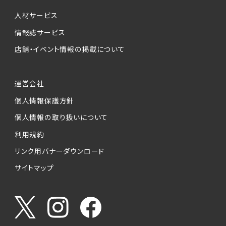
個人情報提供の任意性について
本サービスが収集する個人情報は、ご本人の意
人材サービス
思により任意でご提供いただくものですが、各サ
情報誌サービス
ービスの実施にあたりそれぞれ必要となる項目
店舗・イベント情報の掲載について
を入力いただかない場合は、各々のサービスを
ご利用できない場合があります。
運営会社
個人情報の第三者への提供について
個人情報保護方針
当社は、以下の提供先に対して個人情報を提供
します。
個人情報の取り扱いについて
利用規約
(1)お客様が求人応募フォームより個人情報を
送信した事業主（広告主）への提供
リンク用バナーダウンロード
・提供の目的
サイトマップ
お客様が求職活動・応募等を行った企業による
お客様に対する採用・選考活動およびそれに伴
うやりとり・情報提供（採否・合否の検討を含み
ます）
・提供する個人情報の項目