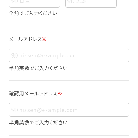
個人情報
個人情報とは、お客様個人に関する情報であっ
全角でご入力ください
て、当該情報を構成する氏名、住所、電話番号、
メールアドレス、生年月日、写真その他の記述等
により、お客様個人を特定できるものをいいま
メールアドレス
※
す。また、その情報のみでは識別できない場合で
も、他の情報と容易に照合することで、結果的に
お客様個人を識別できるものも個人情報に含ま
れます。
半角英数でご入力ください
個人情報の利用目的について
本サービスにおける個人情報の利用目的は以
確認用メールアドレス
※
下の通りであり、これらの目的達成の範囲を超
えてお客様の個人情報を利用することはありま
せん。
・会員登録者の個人認証
半角英数でご入力ください
・会員ポイントプログラムの運営
・各種お申込みや、お問い合わせへの対応