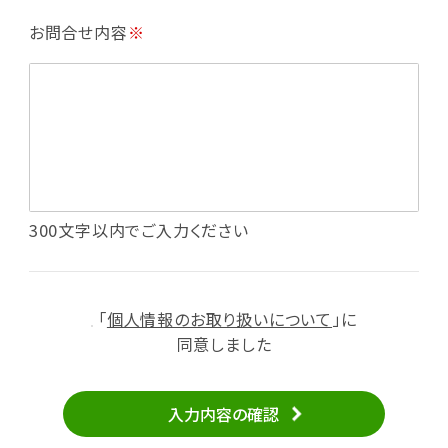
・利用規約等で禁じている不正行為等の確認
お問合せ内容
※
・メールマガジンの配信
・本サービスに関する規約等の変更の通知
・本サービスの改善、新サービスの開発等に役立
てるため
（1）いばナビ会員登録
・会員登録者の個人認証、本人確認
・会員ポイントプログラムの運営
・投稿したクチコミ情報、写真の本サービスへの
300文字以内でご入力ください
掲載
・メールマガジン、お知らせ、広告等の配信
・本サービスに関する規約等の変更の通知
「
個人情報のお取り扱いについて
」に
（2）ユーザーからのお問い合わせへの対応
同意しました
・ユーザーからのご意見、情報提供、お問い合わ
せの内容確認、返答
入力内容の確認
・当サービスの品質改善