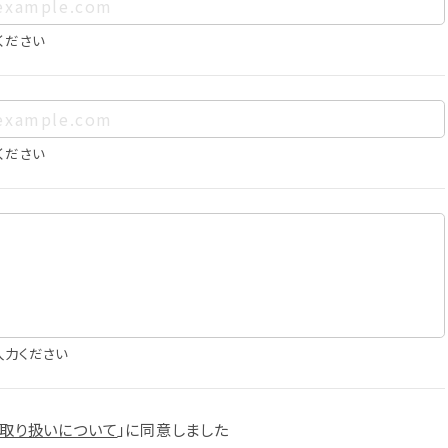
、お客様個人を特定できるものをいいます。また、その情報のみで
に照合することで、結果的にお客様個人を識別できるものも個
ください
は以下の通りであり、これらの目的達成の範囲を超えてお客様の
ください
確認
知
に役立てるため
入力ください
スへの掲載
取り扱いについて
」に
同意しました