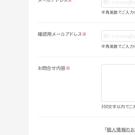
ス、生年月日、写真その他の記述等により
は識別できない場合でも、他の情報と容易
半角英数でご入力
人情報に含まれます。
個人情報の利用目的について
確認用メールアドレス
※
本サービスにおける個人情報の利用目的
個人情報を利用することはありません。
半角英数でご入力
・会員登録者の個人認証
・会員ポイントプログラムの運営
・各種お申込みや、お問い合わせへの対応
お問合せ内容
※
・利用規約等で禁じている不正行為等の
・メールマガジンの配信
・本サービスに関する規約等の変更の通
・本サービスの改善、新サービスの開発等
（1）いばナビ会員登録
300文字以内でご
・会員登録者の個人認証、本人確認
・会員ポイントプログラムの運営
・投稿したクチコミ情報、写真の本サービ
「
個人情報のお