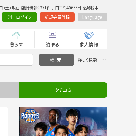
日（土）現在 店舗情報9271件 / 口コミ40655件を掲載中
ログイン
新規会員登録
Language
暮らす
泊まる
求人情報
詳しく検索
クチコミ