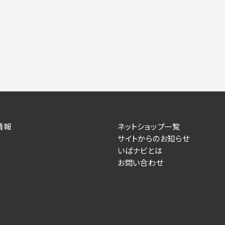
力いただかない場合は、各々のサービスをご利用できない場合が
提供します。
情報を送信した事業主（広告主）への提供
によるお客様に対する採用・選考活動およびそれに伴うやりと
す）
情報
ネットショップ一覧
住所、電話番号、メールアドレス、応募理由
サイトからのお知らせ
いばナビとは
が提供する事業主専用の管理画面に表示）
お問い合わせ
人情報を送信した事業主（広告主）への提供
るお客様に対するサービス提供、およびその履行に伴うお客様