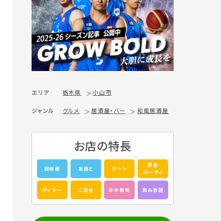
エリア
栃木県
小山市
ジャンル
グルメ
居酒屋・バー
和風居酒屋
お店の特長
宴会
団体様
友達と
デート
パーティ
ディナー
二次会
年中無休
飲み放題