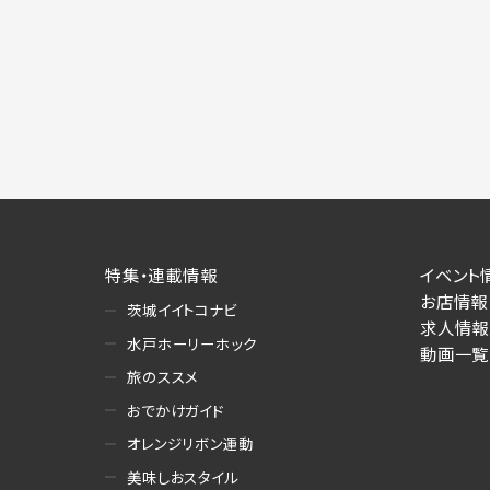
施にあたりそれぞれ必要となる項目を入
あります。
個人情報の第三者への提供について
当社は、以下の提供先に対して個人情報を
(1)お客様が求人応募フォームより個人
・提供の目的
お客様が求職活動・応募等を行った企業
り・情報提供（採否・合否の検討を含みま
・提供する個人情報の項目
特集・連載情報
イベント
求人応募フォームより直接取得した氏名、
お店情報
・提供の手段又は方法
茨城イイトコナビ
求人情報
書面もしくは電磁的な方法（本サービス
水戸ホーリーホック
動画一覧
旅のススメ
(2)お客様がネット予約フォームより個
・提供の目的
おでかけガイド
お客様が予約申し込みを行った店舗によ
オレンジリボン運動
への連絡・情報提供
美味しおスタイル
・提供する個人情報の項目