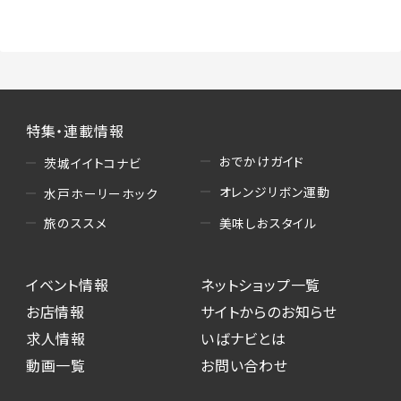
（3）情報掲載・広告に関するお問い合わせへの
対応
・お問い合わせに関する返答、及び当社の各種サ
ービスのご提案、情報提供、広告配信
（4）キャンペーンのお申込み
特集・連載情報
・読者プレゼント、アンケート等、当サービスが実
施するキャンペーンの抽選、当選者への連絡及
おでかけガイド
茨城イイトコナビ
び発送 ・ユーザーの趣向や属性情報等の分析
オレンジリボン運動
水戸ホーリーホック
（5）広告主への問い合わせ・応募等への対応
美味しおスタイル
旅のススメ
・本サービスを通じて広告主に送信したお問い
合わせの内容確認、返答
イベント情報
ネットショップ一覧
・本サービスを通じて求人広告に応募した際の
選考に関する連絡
お店情報
サイトからのお知らせ
・本サービスを通じて店舗への来店予約を登録
求人情報
いばナビとは
した際の内容確認、返答
動画一覧
お問い合わせ