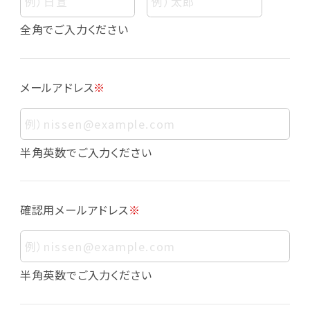
個人情報
個人情報とは、お客様個人に関する情報であっ
全角でご入力ください
て、当該情報を構成する氏名、住所、電話番号、
メールアドレス、生年月日、写真その他の記述等
により、お客様個人を特定できるものをいいま
メールアドレス
※
す。また、その情報のみでは識別できない場合で
も、他の情報と容易に照合することで、結果的に
お客様個人を識別できるものも個人情報に含ま
れます。
半角英数でご入力ください
個人情報の利用目的について
本サービスにおける個人情報の利用目的は以
確認用メールアドレス
※
下の通りであり、これらの目的達成の範囲を超
えてお客様の個人情報を利用することはありま
せん。
・会員登録者の個人認証
半角英数でご入力ください
・会員ポイントプログラムの運営
・各種お申込みや、お問い合わせへの対応