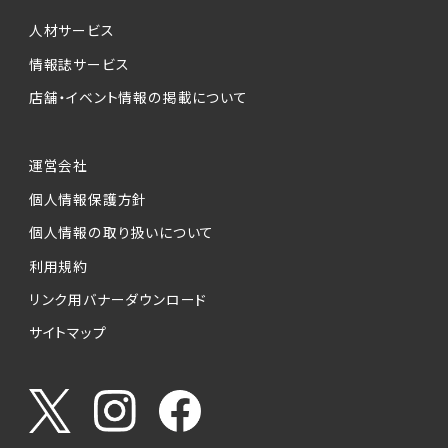
個人情報提供の任意性について
本サービスが収集する個人情報は、ご本人の意
人材サービス
思により任意でご提供いただくものですが、各サ
情報誌サービス
ービスの実施にあたりそれぞれ必要となる項目
店舗・イベント情報の掲載について
を入力いただかない場合は、各々のサービスを
ご利用できない場合があります。
運営会社
個人情報の第三者への提供について
個人情報保護方針
当社は、以下の提供先に対して個人情報を提供
します。
個人情報の取り扱いについて
利用規約
(1)お客様が求人応募フォームより個人情報を
送信した事業主（広告主）への提供
リンク用バナーダウンロード
・提供の目的
サイトマップ
お客様が求職活動・応募等を行った企業による
お客様に対する採用・選考活動およびそれに伴
うやりとり・情報提供（採否・合否の検討を含み
ます）
・提供する個人情報の項目