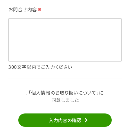
・利用規約等で禁じている不正行為等の確認
お問合せ内容
※
・メールマガジンの配信
・本サービスに関する規約等の変更の通知
・本サービスの改善、新サービスの開発等に役立
てるため
（1）いばナビ会員登録
・会員登録者の個人認証、本人確認
・会員ポイントプログラムの運営
・投稿したクチコミ情報、写真の本サービスへの
300文字以内でご入力ください
掲載
・メールマガジン、お知らせ、広告等の配信
・本サービスに関する規約等の変更の通知
「
個人情報のお取り扱いについて
」に
（2）ユーザーからのお問い合わせへの対応
同意しました
・ユーザーからのご意見、情報提供、お問い合わ
せの内容確認、返答
入力内容の確認
・当サービスの品質改善