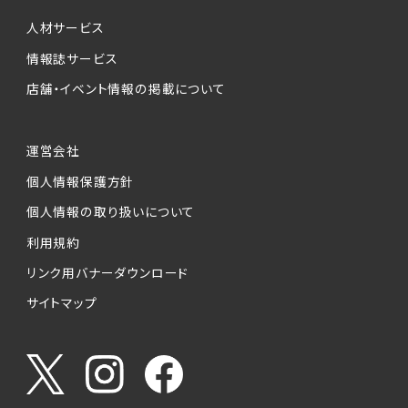
個人情報提供の任意性について
本サービスが収集する個人情報は、ご本人の意
人材サービス
思により任意でご提供いただくものですが、各サ
情報誌サービス
ービスの実施にあたりそれぞれ必要となる項目
店舗・イベント情報の掲載について
を入力いただかない場合は、各々のサービスを
ご利用できない場合があります。
運営会社
個人情報の第三者への提供について
個人情報保護方針
当社は、以下の提供先に対して個人情報を提供
します。
個人情報の取り扱いについて
利用規約
(1)お客様が求人応募フォームより個人情報を
送信した事業主（広告主）への提供
リンク用バナーダウンロード
・提供の目的
サイトマップ
お客様が求職活動・応募等を行った企業による
お客様に対する採用・選考活動およびそれに伴
うやりとり・情報提供（採否・合否の検討を含み
ます）
・提供する個人情報の項目