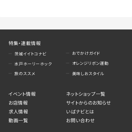
（3）情報掲載・広告に関するお問い合わせへの
対応
・お問い合わせに関する返答、及び当社の各種サ
ービスのご提案、情報提供、広告配信
（4）キャンペーンのお申込み
特集・連載情報
・読者プレゼント、アンケート等、当サービスが実
施するキャンペーンの抽選、当選者への連絡及
おでかけガイド
茨城イイトコナビ
び発送 ・ユーザーの趣向や属性情報等の分析
オレンジリボン運動
水戸ホーリーホック
（5）広告主への問い合わせ・応募等への対応
美味しおスタイル
旅のススメ
・本サービスを通じて広告主に送信したお問い
合わせの内容確認、返答
イベント情報
ネットショップ一覧
・本サービスを通じて求人広告に応募した際の
選考に関する連絡
お店情報
サイトからのお知らせ
・本サービスを通じて店舗への来店予約を登録
求人情報
いばナビとは
した際の内容確認、返答
動画一覧
お問い合わせ