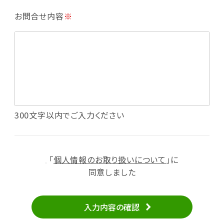
・利用規約等で禁じている不正行為等の確認
お問合せ内容
※
・メールマガジンの配信
・本サービスに関する規約等の変更の通知
・本サービスの改善、新サービスの開発等に役立
てるため
（1）いばナビ会員登録
・会員登録者の個人認証、本人確認
・会員ポイントプログラムの運営
・投稿したクチコミ情報、写真の本サービスへの
300文字以内でご入力ください
掲載
・メールマガジン、お知らせ、広告等の配信
・本サービスに関する規約等の変更の通知
「
個人情報のお取り扱いについて
」に
（2）ユーザーからのお問い合わせへの対応
同意しました
・ユーザーからのご意見、情報提供、お問い合わ
せの内容確認、返答
入力内容の確認
・当サービスの品質改善