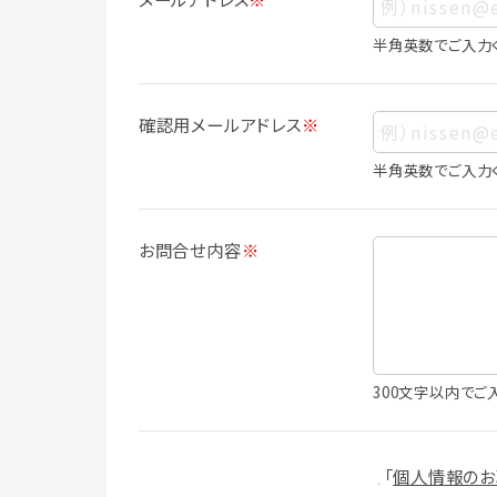
ス、生年月日、写真その他の記述等により
は識別できない場合でも、他の情報と容易
半角英数でご入力
人情報に含まれます。
個人情報の利用目的について
確認用メールアドレス
※
本サービスにおける個人情報の利用目的
個人情報を利用することはありません。
半角英数でご入力
・会員登録者の個人認証
・会員ポイントプログラムの運営
・各種お申込みや、お問い合わせへの対応
お問合せ内容
※
・利用規約等で禁じている不正行為等の
・メールマガジンの配信
・本サービスに関する規約等の変更の通
・本サービスの改善、新サービスの開発等
（1）いばナビ会員登録
300文字以内でご
・会員登録者の個人認証、本人確認
・会員ポイントプログラムの運営
・投稿したクチコミ情報、写真の本サービ
「
個人情報のお