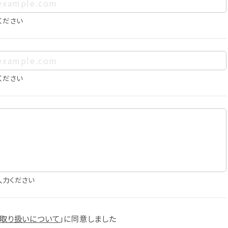
、お客様個人を特定できるものをいいます。また、その情報のみで
に照合することで、結果的にお客様個人を識別できるものも個
ください
は以下の通りであり、これらの目的達成の範囲を超えてお客様の
ください
確認
知
に役立てるため
入力ください
スへの掲載
取り扱いについて
」に
同意しました