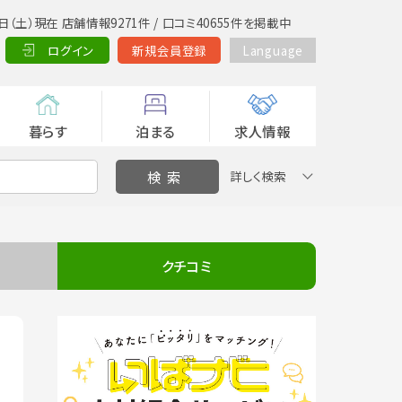
日（土）現在 店舗情報9271件 / 口コミ40655件を掲載中
ログイン
新規会員登録
Language
暮らす
泊まる
求人情報
詳しく検索
クチコミ