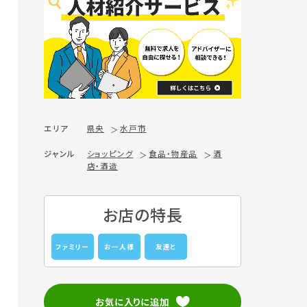
エリア
県央
水戸市
ジャンル
ショッピング
食品・物産品
酒
店・酒造
お店の特長
ファミリー
お一人様
友達と
お気に入りに追加