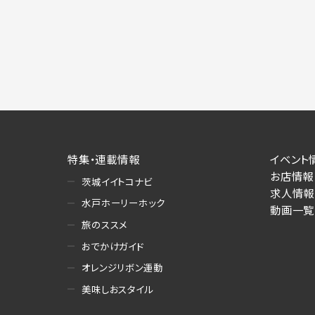
施にあたりそれぞれ必要となる項目を入
あります。
個人情報の第三者への提供について
当社は、以下の提供先に対して個人情報を
(1)お客様が求人応募フォームより個人
・提供の目的
お客様が求職活動・応募等を行った企業
り・情報提供（採否・合否の検討を含みま
特集・連載情報
イベント
・提供する個人情報の項目
お店情報
茨城イイトコナビ
求人応募フォームより直接取得した氏名、
求人情報
・提供の手段又は方法
水戸ホーリーホック
動画一覧
書面もしくは電磁的な方法（本サービス
旅のススメ
(2)お客様がネット予約フォームより個
おでかけガイド
・提供の目的
オレンジリボン運動
お客様が予約申し込みを行った店舗によ
美味しおスタイル
への連絡・情報提供
・提供する個人情報の項目