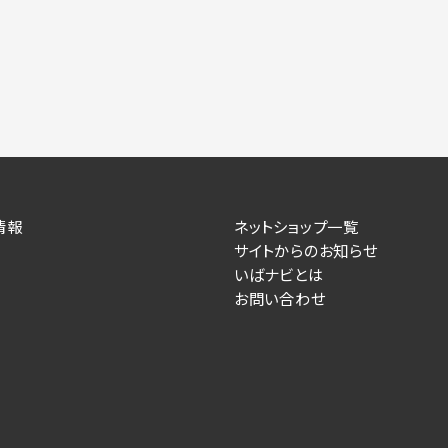
力いただかない場合は、各々のサービスをご利用できない場合が
提供します。
情報を送信した事業主（広告主）への提供
によるお客様に対する採用・選考活動およびそれに伴うやりと
す）
情報
ネットショップ一覧
サイトからのお知らせ
住所、電話番号、メールアドレス、応募理由
いばナビとは
お問い合わせ
が提供する事業主専用の管理画面に表示）
人情報を送信した事業主（広告主）への提供
るお客様に対するサービス提供、およびその履行に伴うお客様