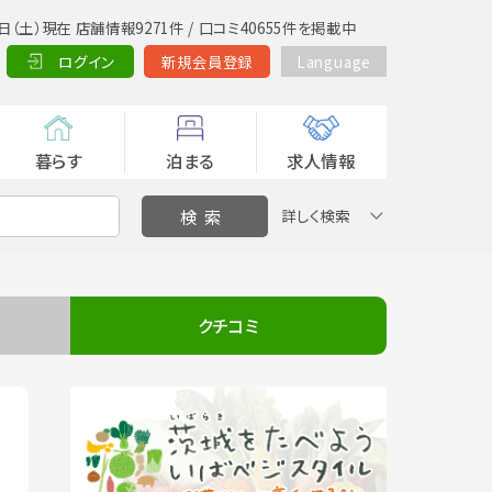
日（土）現在 店舗情報9271件 / 口コミ40655件を掲載中
ログイン
新規会員登録
Language
暮らす
泊まる
求人情報
詳しく検索
クチコミ