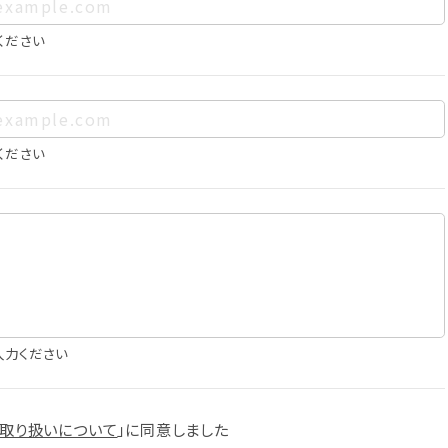
、お客様個人を特定できるものをいいます。また、その情報のみで
に照合することで、結果的にお客様個人を識別できるものも個
ください
は以下の通りであり、これらの目的達成の範囲を超えてお客様の
ください
確認
知
に役立てるため
入力ください
スへの掲載
取り扱いについて
」に
同意しました