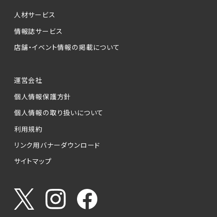
個人情報提供の任意性について
本サービスが収集する個人情報は、ご本人の意
人材サービス
思により任意でご提供いただくものですが、各サ
情報誌サービス
ービスの実施にあたりそれぞれ必要となる項目
店舗・イベント情報の掲載について
を入力いただかない場合は、各々のサービスを
ご利用できない場合があります。
運営会社
個人情報の第三者への提供について
個人情報保護方針
当社は、以下の提供先に対して個人情報を提供
します。
個人情報の取り扱いについて
利用規約
(1)お客様が求人応募フォームより個人情報を
送信した事業主（広告主）への提供
リンク用バナーダウンロード
・提供の目的
サイトマップ
お客様が求職活動・応募等を行った企業による
お客様に対する採用・選考活動およびそれに伴
うやりとり・情報提供（採否・合否の検討を含み
ます）
・提供する個人情報の項目