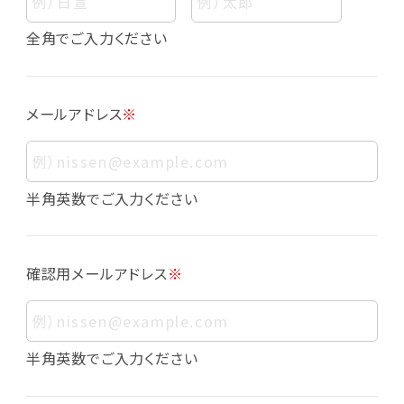
個人情報
個人情報とは、お客様個人に関する情報であっ
全角でご入力ください
て、当該情報を構成する氏名、住所、電話番号、
メールアドレス、生年月日、写真その他の記述等
により、お客様個人を特定できるものをいいま
メールアドレス
※
す。また、その情報のみでは識別できない場合で
も、他の情報と容易に照合することで、結果的に
お客様個人を識別できるものも個人情報に含ま
れます。
半角英数でご入力ください
個人情報の利用目的について
本サービスにおける個人情報の利用目的は以
確認用メールアドレス
※
下の通りであり、これらの目的達成の範囲を超
えてお客様の個人情報を利用することはありま
せん。
・会員登録者の個人認証
半角英数でご入力ください
・会員ポイントプログラムの運営
・各種お申込みや、お問い合わせへの対応