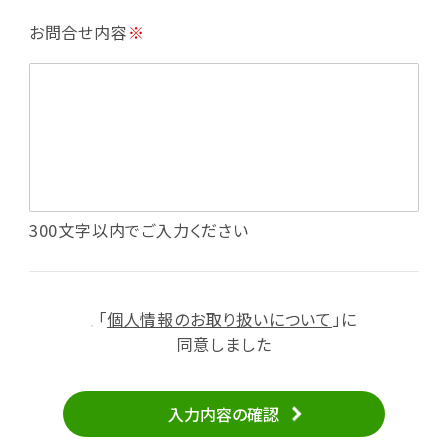
・利用規約等で禁じている不正行為等の確認
お問合せ内容
※
・メールマガジンの配信
・本サービスに関する規約等の変更の通知
・本サービスの改善、新サービスの開発等に役立
てるため
（1）いばナビ会員登録
・会員登録者の個人認証、本人確認
・会員ポイントプログラムの運営
・投稿したクチコミ情報、写真の本サービスへの
300文字以内でご入力ください
掲載
・メールマガジン、お知らせ、広告等の配信
・本サービスに関する規約等の変更の通知
「
個人情報のお取り扱いについて
」に
（2）ユーザーからのお問い合わせへの対応
同意しました
・ユーザーからのご意見、情報提供、お問い合わ
せの内容確認、返答
入力内容の確認
・当サービスの品質改善