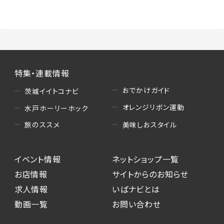
（3）情報掲載・広告に関するお問い合わせへの
対応
・お問い合わせに関する返答、及び当社の各種サ
ービスのご提案、情報提供、広告配信
（4）キャンペーンのお申込み
特集・連載情報
・読者プレゼント、アンケート等、当サービスが実
施するキャンペーンの抽選、当選者への連絡及
おでかけガイド
茨城イイトコナビ
び発送 ・ユーザーの趣向や属性情報等の分析
オレンジリボン運動
水戸ホーリーホック
（5）広告主への問い合わせ・応募等への対応
美味しおスタイル
旅のススメ
・本サービスを通じて広告主に送信したお問い
合わせの内容確認、返答
イベント情報
ネットショップ一覧
・本サービスを通じて求人広告に応募した際の
選考に関する連絡
お店情報
サイトからのお知らせ
・本サービスを通じて店舗への来店予約を登録
求人情報
いばナビとは
した際の内容確認、返答
動画一覧
お問い合わせ