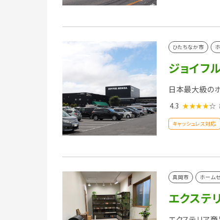
ひたちなか市
ホ
ジョイフ
日本最大級の
4.3
★★★★
☆
キャッシュレス対応
真岡市
ホーム
エクステリ
エクステリア商