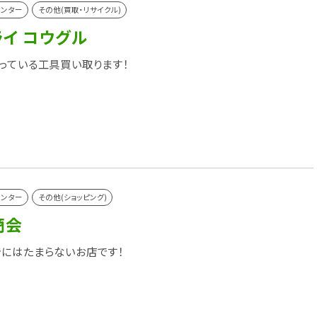
センター
その他(買取・リサイクル)
ライ コウグル
っている工具買い取ります！
センター
その他(ショッピング)
商会
にはたまらないお店です！