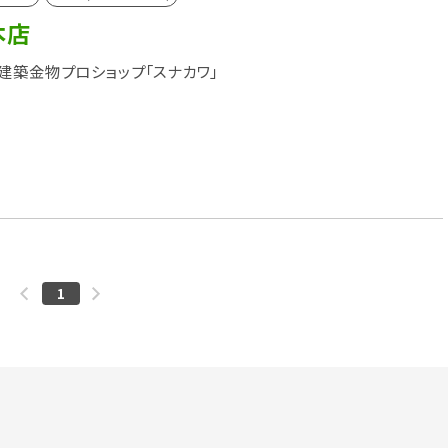
本店
建築金物プロショップ「スナカワ」
1