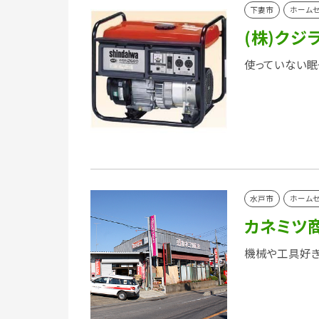
下妻市
ホーム
(株)クジ
使っていない眠
水戸市
ホーム
カネミツ
機械や工具好き