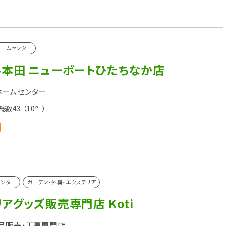
ームセンター
ル本田 ニューポートひたちなか店
ホームセンター
総数43
（10件）
センター
ガーデン・外構・エクステリア
アグッズ販売専門店 Koti
品販売・工事専門店