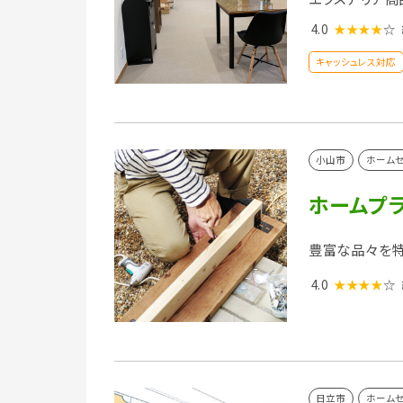
4.0
★★★★
☆
キャッシュレス対応
小山市
ホーム
ホームプ
豊富な品々を特
4.0
★★★★
☆
日立市
ホーム