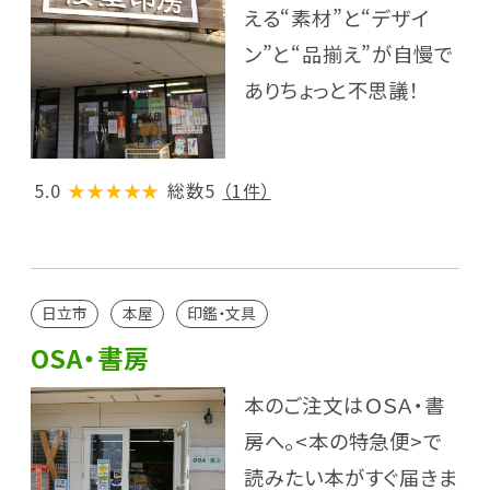
える“素材”と“デザイ
ン”と“品揃え”が自慢で
ありちょっと不思議！
5.0
★★★★★
総数5
（1件）
日立市
本屋
印鑑・文具
OSA・書房
本のご注文はＯＳＡ・書
房へ。<本の特急便>で
読みたい本がすぐ届きま