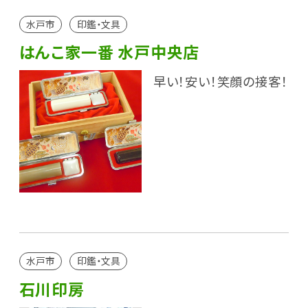
水戸市
印鑑・文具
はんこ家一番 水戸中央店
早い！安い！笑顔の接客！
水戸市
印鑑・文具
石川印房