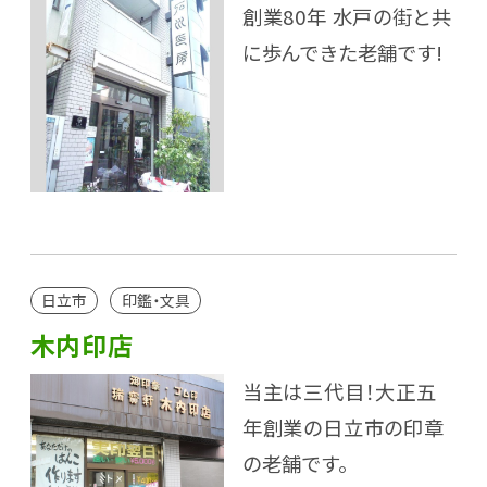
創業80年 水戸の街と共
に歩んできた老舗です!
日立市
印鑑・文具
木内印店
当主は三代目！大正五
年創業の日立市の印章
の老舗です。