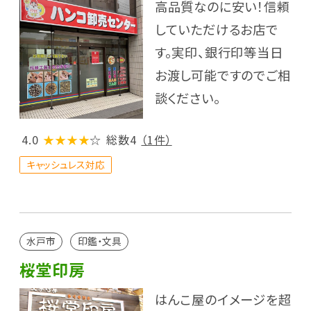
高品質なのに安い！信頼
していただけるお店で
す。実印、銀行印等当日
お渡し可能ですのでご相
談ください。
4.0
★★★★
☆
総数4
（1件）
キャッシュレス対応
水戸市
印鑑・文具
桜堂印房
はんこ屋のイメージを超