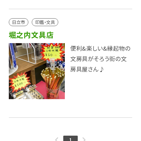
日立市
印鑑・文具
堀之内文具店
便利&楽しい&縁起物の
文房具がそろう街の文
房具屋さん♪
1