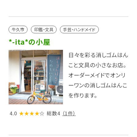
牛久市
印鑑・文具
手芸・ハンドメイド
*-ita*の小屋
日々を彩る消しゴムはん
こと文具の小さなお店。
オーダーメイドでオンリ
ーワンの消しゴムはんこ
を作ります。
4.0
★★★★
☆
総数4
（1件）