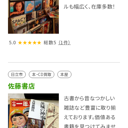
ルも幅広く、在庫多数！
5.0
★★★★★
総数5
（1件）
日立市
本・CD買取
本屋
佐藤書店
古書から昔なつかしい
雑誌など豊富に取り揃
えております。価値ある
書籍を見つけてみませ