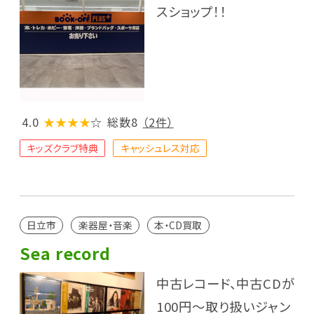
スショップ！！
4.0
★★★★
☆
総数8
（2件）
キッズクラブ特典
キャッシュレス対応
日立市
楽器屋・音楽
本・CD買取
Sea record
中古レコード、中古CDが
100円～取り扱いジャン