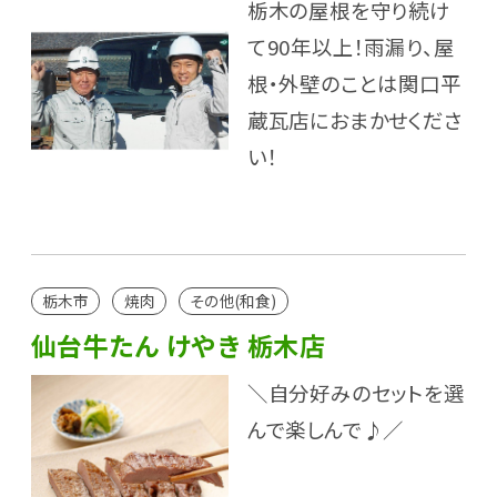
栃木の屋根を守り続け
て90年以上！雨漏り、屋
根・外壁のことは関口平
蔵瓦店におまかせくださ
い！
栃木市
焼肉
その他(和食)
仙台牛たん けやき 栃木店
＼自分好みのセットを選
んで楽しんで♪／