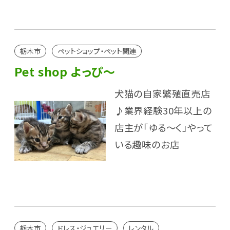
栃木市
ペットショップ・ペット関連
Pet shop よっぴ～
犬猫の自家繁殖直売店
♪業界経験30年以上の
店主が「ゆる～く」やって
いる趣味のお店
栃木市
ドレス・ジュエリー
レンタル