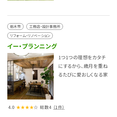
栃木市
工務店・設計事務所
リフォーム・リノベーション
イー・プランニング
1つ1つの理想をカタチ
にするから、歳月を重ね
るたびに愛おしくなる家
4.0
★★★★
☆
総数4
（1件）