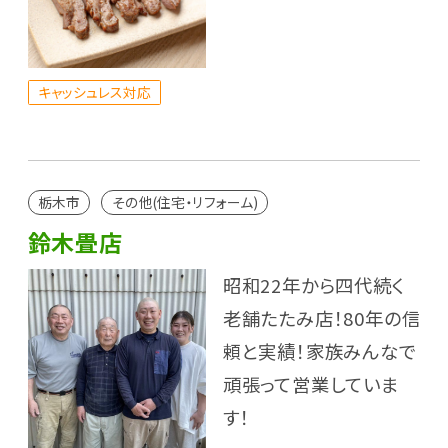
キャッシュレス対応
栃木市
その他(住宅・リフォーム)
鈴木畳店
昭和22年から四代続く
老舗たたみ店！80年の信
頼と実績！家族みんなで
頑張って営業していま
す！