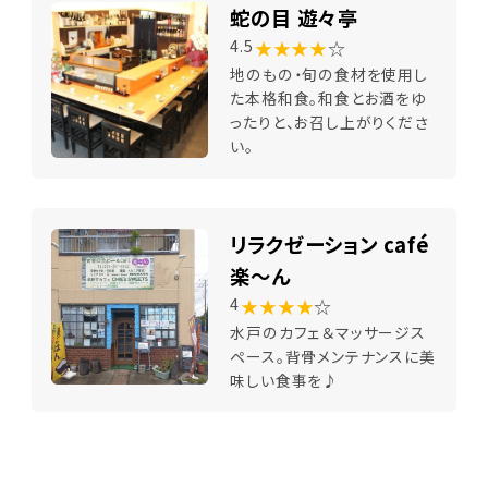
蛇の目 遊々亭
★★★★
☆
4.5
地のもの・旬の食材を使用し
た本格和食。和食とお酒をゆ
ったりと、お召し上がりくださ
い。
リラクゼーション café
楽～ん
★★★★
☆
4
水戸のカフェ＆マッサージス
ペース。背骨メンテナンスに美
味しい食事を♪