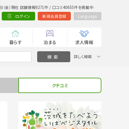
日（金）現在 店舗情報9271件 / 口コミ40655件を掲載中
ログイン
新規会員登録
Language
暮らす
泊まる
求人情報
詳しく検索
クチコミ