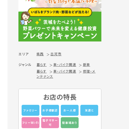
エリア
県西
古河市
ジャンル
暮らす
車・バイク関連
新車
暮らす
車・バイク関連
修理・メ
ンテナンス
お店の特長
ファミリー
お子様歓迎
お一人様
友達と
電子マネー
フリーWi-Fi
駐車場あり
可