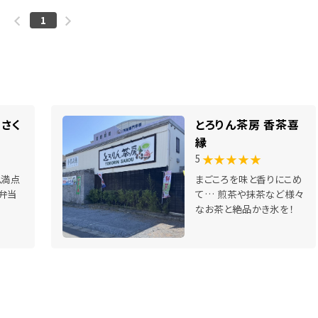
1
さく
とろりん茶房 香茶喜
縁
★★★★★
5
ム満点
まごころを味と香りにこめ
弁当
て… 煎茶や抹茶など様々
なお茶と絶品かき氷を！