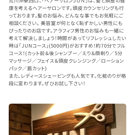
荒川沖駅西口、「ヘアーサロンＪＵＮ」は、髪と頭皮の健
康を考えるヘアーサロンです。頭皮カウンセリングも行
っております。髪のお悩み、どんなな事でもお気軽にご
相談ください。 美容室が何となく恥ずかしい男性にも
ぴったりのお店です。アラフィフ男性のお悩みも一緒に
考えて解決しましょう！時間があってリフレッシュしたい
時は「JUNコース」(5000円)がおすすめ！約70分でフル
コース！(カット前＆後シャンプー／えり＆顔剃り／5分
マッサージ／フェイス＆頭皮クレンジング／ローション
パック／眉カット)
また、レディースシェービングも人気です。化粧のりが格
段に変わります。ぜひお試し下さい！