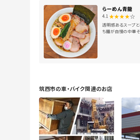
らーめん青龍
★★★★
☆
4.1
透明感あるスープと
ち麺が自慢の中華
筑西市の車・バイク関連のお店