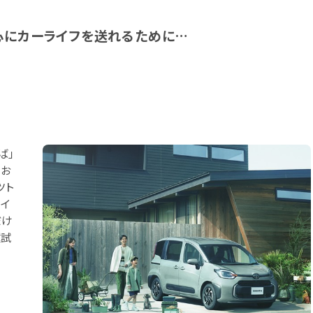
安心にカーライフを送れるために…
ば」
・お
ツト
ライ
だけ
種試