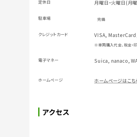
定休日
月曜日・火曜日(月
駐車場
完備
クレジット
カード
VISA, MasterCard
※車両購入代金、税金・
電子マネー
Suica, nanaco, W
ホームページ
ホームページはこち
アクセス