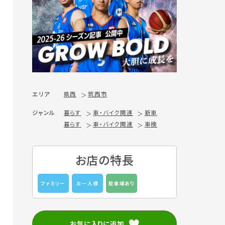
エリア
県西
筑西市
ジャンル
暮らす
車・バイク関連
新車
暮らす
車・バイク関連
車検
お店の特長
ファミリー
お一人様
駐車場あり
お気に入りに追加