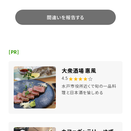
間違いを報告する
[PR]
大衆酒場 惠風
★★★★
☆
4.5
水戸市役所近くで旬の一品料
理と日本酒を愉しめる