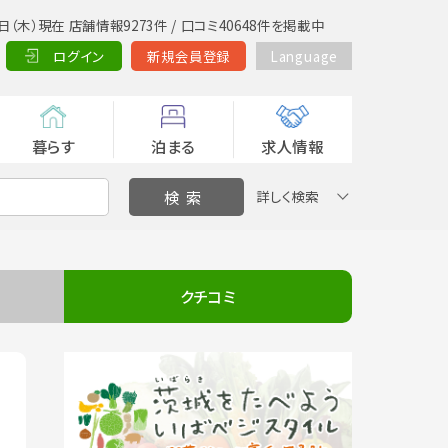
日（木）現在 店舗情報9273件 / 口コミ40648件を掲載中
ログイン
新規会員登録
Language
暮らす
泊まる
求人情報
詳しく検索
クチコミ