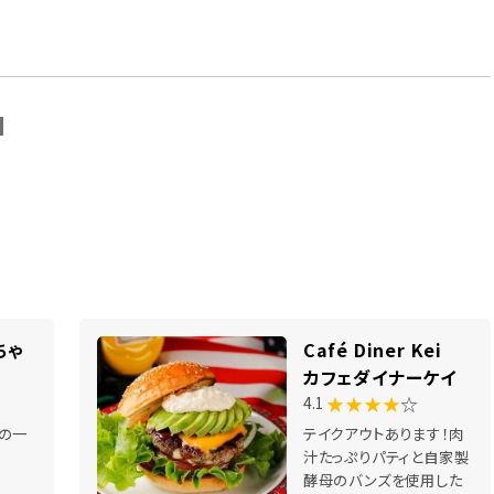
N
ちゃ
Café Diner Kei
カフェダイナーケイ
★★★★
☆
4.1
の一
テイクアウトあります！肉
汁たっぷりパティと自家製
酵母のバンズを使用した