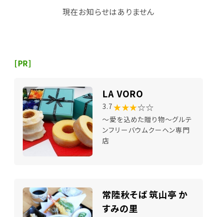
現在お知らせはありません
[PR]
LA VORO
★★★
☆☆
3.7
～愛を込めた贈り物～グルテ
ンフリーバウムクーヘン専門
店
常陸秋そば 筑山亭 か
すみの里