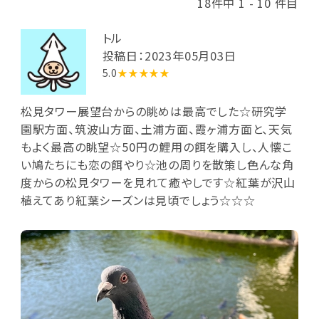
18件中 1 - 10 件目
トル
投稿日：2023年05月03日
5.0
★★★★★
松見タワー展望台からの眺めは最高でした☆研究学
園駅方面、筑波山方面、土浦方面、霞ヶ浦方面と、天気
もよく最高の眺望☆50円の鯉用の餌を購入し、人懐こ
い鳩たちにも恋の餌やり☆池の周りを散策し色んな角
度からの松見タワーを見れて癒やしです☆紅葉が沢山
植えてあり紅葉シーズンは見頃でしょう☆☆☆