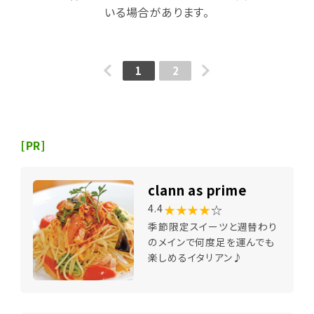
いる場合があります。
1
2
[PR]
clann as prime
★★★★
☆
4.4
季節限定スイーツと週替わり
のメインで何度足を運んでも
楽しめるイタリアン♪