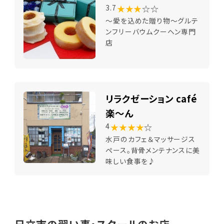
★★★
☆☆
3.7
～愛を込めた贈り物～グルテ
ンフリーバウムクーヘン専門
店
リラクゼーション café
楽～ん
★★★★
☆
4
水戸のカフェ＆マッサージス
ペース。背骨メンテナンスに美
味しい食事を♪
日立市の習い事・スクールのお店