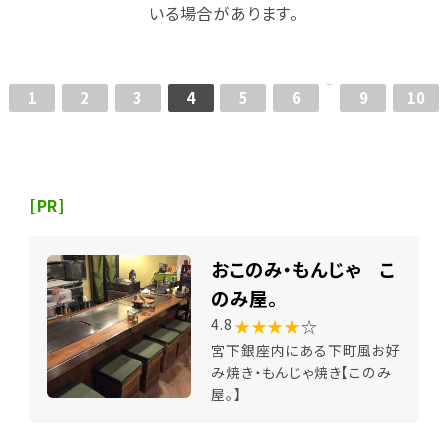
いる場合があります。
1
2
3
4
5
6
9
10
[PR]
おこのみ・もんじゃ こ
のみ屋。
★★★★
☆
4.8
宮下銀座内にある下町風お好
み焼き・もんじゃ焼き【このみ
屋。】