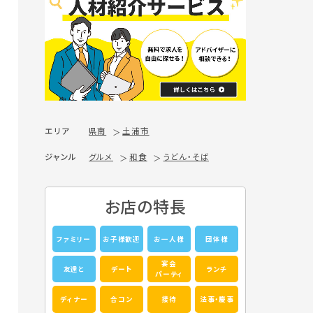
エリア
県南
土浦市
ジャンル
グルメ
和食
うどん・そば
お店の特長
ファミリー
お子様歓迎
お一人様
団体様
宴会
友達と
デート
ランチ
パーティ
ディナー
合コン
接待
法事・慶事