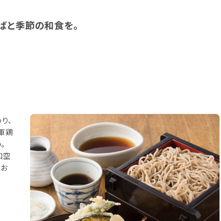
ばと季節の和食を。
り、
軍鶏
。
和空
、お