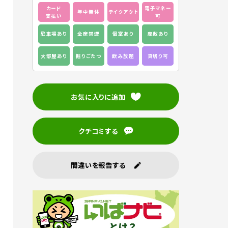
カード
電子マネー
年中無休
テイクアウト
支払い
可
駐車場あり
全席禁煙
個室あり
座敷あり
大部屋あり
掘りごたつ
飲み放題
貸切り可
お気に入りに追加
クチコミする
間違いを報告する