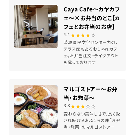
Caya Cafe～カヤカフ
ェ～×お弁当のとこ【カ
フェとお弁当のお店】
★★★★
☆
4.4
茨城県民文化センター内の、
テラス席もあるおしゃれカフ
ェ。お弁当注文・テイクアウト
も承っております
マルゴストアー～お弁
当・お惣菜～
★★★
☆☆
3.8
変わらない美味しさで、長く愛
され続けるおふくろの味「お弁
当・惣菜」のマルゴストアー